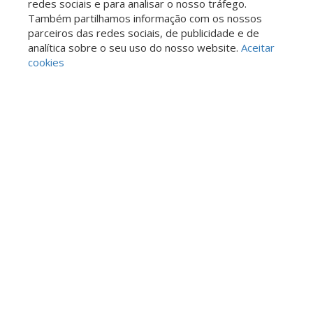
redes sociais e para analisar o nosso tráfego.
Também partilhamos informação com os nossos
parceiros das redes sociais, de publicidade e de
analítica sobre o seu uso do nosso website.
Aceitar
cookies
IMÓVEIS EM DESTAQUE
CA001721
CASA
R$ 800.000,00
venda