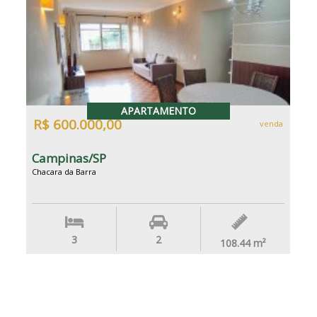
APARTAMENTO
R$ 600.000,00
venda
Campinas/SP
Chacara da Barra
3
2
108.44
m²