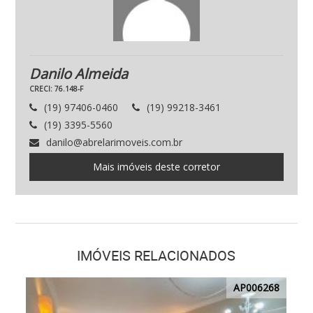
Danilo Almeida
CRECI: 76.148-F
(19) 97406-0460
(19) 99218-3461
(19) 3395-5560
danilo@abrelarimoveis.com.br
Mais imóveis deste corretor
IMÓVEIS RELACIONADOS
AP006268