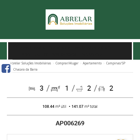
APARTAMENTO À VENDA E PARA ALUGAR NO
RIBATEJO EM CAMPINAS/SP
- AP006269
Abrelar Soluções Imobiliárias
Comprar/Alugar
Apartamento
Campinas/SP
Chacara da Barra
3
1
2
2
108.44
m² útil
141.07
m² total
AP006269