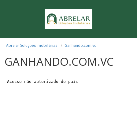
Abrelar Soluções Imobiliárias
Ganhando.com.vc
GANHANDO.COM.VC