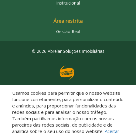
Institucional
Área restrita
Gestão Real
© 2026 Abrelar Soluções Imobiliárias
Usamos cookies para permitir que o nosso website
Descomplicado por:
funcione corretamente, para personalizar o conteúdo
e anúncios, para proporcionar funcionalidades das
redes sociais e para analisar o nosso tráfego.
Também partilhamos informação com os nossos
parceiros das redes sociais, de publicidade e de
Saiba mais sobre este imóvel!
analítica sobre o seu uso do nosso website.
Aceitar