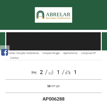
APARTAMENTO À VENDA E PARA ALUGAR NO
ERNESTO GALHARDO EM CAMPINAS/SP
-
AP006288
Abrelar Soluções Imobiliárias
Comprar/Alugar
Apartamento
Campinas/SP
Cambuí
2
1
1
58
m² útil
AP006288