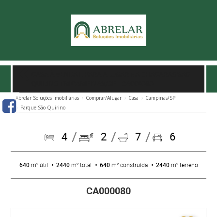
CASA À VENDA E PARA ALUGAR NA CHACARAS SAO
QUIRINO EM CAMPINAS/SP
- CA000080
Abrelar Soluções Imobiliárias
Comprar/Alugar
Casa
Campinas/SP
Parque São Quirino
4
2
7
6
640
m² útil
2440
m² total
640
m² construída
2440
m² terreno
CA000080