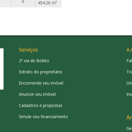
6
454.26
m²
Serviços
A 
2ª via de Boleto
Fa
Extrato do proprietário
Tr
Encomende seu imóvel
On
Anuncie seu imóvel
Ins
Cadastros e propostas
Simule seu financiamento
Ár
Ge