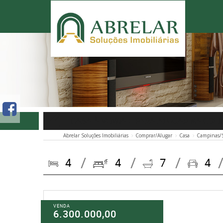
CASA À VENDA E PARA ALUGAR NA COL
Abrelar Soluções Imobiliárias
Comprar/Alugar
Casa
Campinas/
4
4
7
4
VENDA
6.300.000,00