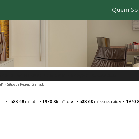
Quem So
INAS DE SANTANDER EM CAMPINAS/SP
- CA004805
SP
Sítios de Recreio Gramado
583.68
m² útil
1970.86
m² total
583.68
m² construída
1970.