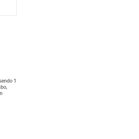
sendo 1
abo,
om