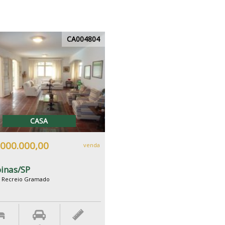
CA004804
CASA
.000.000,00
venda
inas/SP
de Recreio Gramado