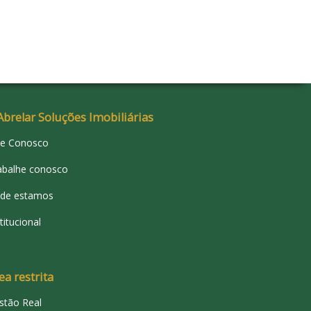
Abrelar Soluções Imobiliárias
le Conosco
abalhe conosco
de estamos
titucional
ea restrita
stão Real