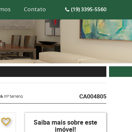
mos
Contato
(19) 3395-5560
CA004805
86
m² terreno
Saiba mais sobre este
imóvel!