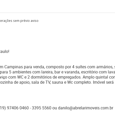
lterações sem prévio aviso
aulo!
m Campinas para venda, composto por 4 suítes com armários, 
 para 5 ambientes com lareira, bar e varanda, escritório com lav
rviço com WC e 2 dormitórios de empregados. Amplo quintal c
ozinha de apoio, sala de TV, sauna e Wc completo. Imóvel será
(19) 97406 0460 - 3395 5560 ou danilo@abrelarimoveis.com.br