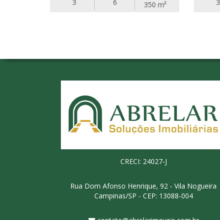
3
6
3
350
m²
CRECI: 24027-J
Rua Dom Afonso Henrique, 92 - Vila Nogueira
Campinas/SP - CEP: 13088-004