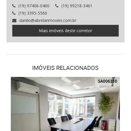
(19) 97406-0460
(19) 99218-3461
(19) 3395-5560
danilo@abrelarimoveis.com.br
Mais imóveis deste corretor
IMÓVEIS RELACIONADOS
SA006310