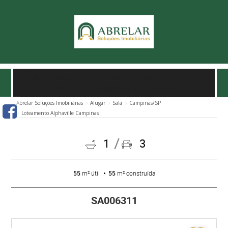
SALA PARA ALUGAR NO BSA ALPHAVILLE
EMPRESARIAL EM CAMPINAS/SP
- SA006311
Abrelar Soluções Imobiliárias
Alugar
Sala
Campinas/SP
Loteamento Alphaville Campinas
1
3
55
m² útil
55
m² construída
SA006311