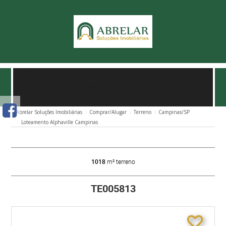
TERRENO À VENDA E PARA ALUGAR NO
ALPHAVILLE EMPRESARIAL EM CAMPINAS/SP
-
TE005813
Abrelar Soluções Imobiliárias
Comprar/Alugar
Terreno
Campinas/SP
Loteamento Alphaville Campinas
1018
m² terreno
TE005813