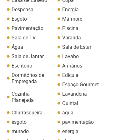
Casa de Caseiro
Copa
Despensa
Energia
Esgoto
Mármore
Pavimentação
Piscina
Sala de TV
Varanda
Água
Sala de Estar
Sala de Jantar
Lavabo
Escritório
Armários
Dormitórios de
Edícula
Empregada
Espaço Gourmet
Cozinha
Lavanderia
Planejada
Quintal
Churrasqueira
água
esgoto
pavimentação
murado
energia