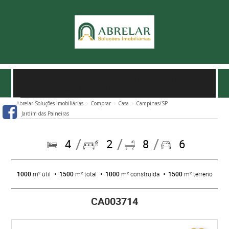
CASA À VENDA NO JARDIM DAS PAINEIRAS EM
CAMPINAS/SP
- CA003714
Abrelar Soluções Imobiliárias
Comprar
Casa
Campinas/SP
Jardim das Paineiras
4
2
8
6
1000
m² útil
1500
m² total
1000
m² construída
1500
m² terreno
CA003714