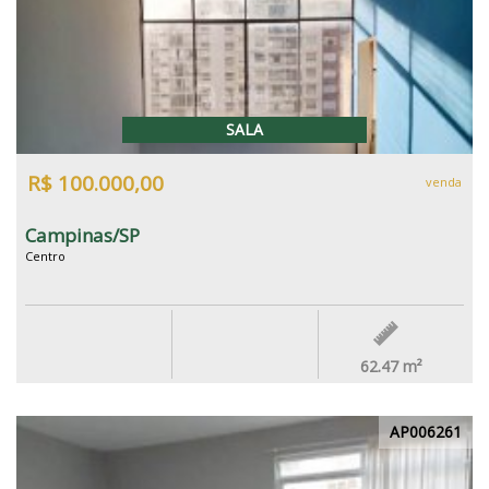
SALA
R$ 100.000,00
venda
Campinas/SP
Centro
62.47
m²
AP006261