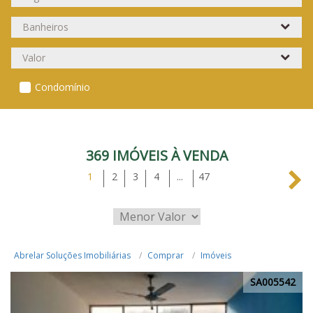
Condomínio
369 IMÓVEIS À VENDA
1
2
3
4
...
47
Abrelar Soluções Imobiliárias
Comprar
Imóveis
SA005542