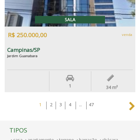
SALA
R$ 250.000,00
venda
Campinas/SP
Jardim Guanabara
1
34
m²
1
2
3
4
...
47
TIPOS
casa
apartamento
terreno
barracão
chácara