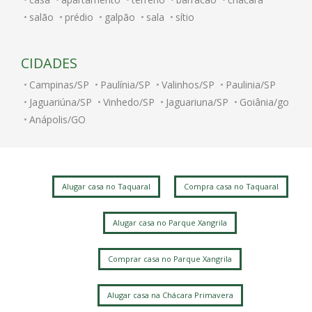
salão
prédio
galpão
sala
sítio
CIDADES
Campinas/SP
Paulínia/SP
Valinhos/SP
Paulinia/SP
Jaguariúna/SP
Vinhedo/SP
Jaguariuna/SP
Goiânia/go
Anápolis/GO
Alugar casa no Taquaral
Compra casa no Taquaral
Alugar casa no Parque Xangrila
Comprar casa no Parque Xangrila
Alugar casa na Chácara Primavera