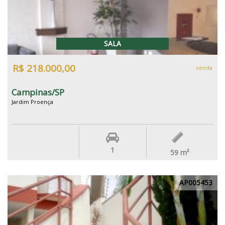
SALA
R$ 218.000,00
venda
Campinas/SP
Jardim Proença
1
59
m²
AP005453