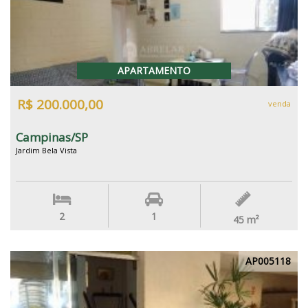
APARTAMENTO
R$ 200.000,00
venda
Campinas/SP
Jardim Bela Vista
2
1
45
m²
AP005118