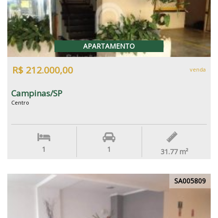
APARTAMENTO
R$ 212.000,00
venda
Campinas/SP
Centro
1
1
31.77
m²
SA005809