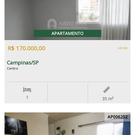
APARTAMENTO
R$ 170.000,00
venda
Campinas/SP
Centro
1
35
m²
AP006252