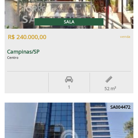
SALA
R$ 240.000,00
venda
Campinas/SP
Centro
1
52
m²
SA004472