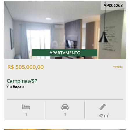
AP006263
APARTAMENTO
R$ 505.000,00
venda
Campinas/SP
Vila Itapura
1
1
42
m²