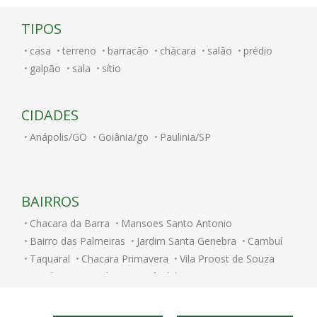
TIPOS
casa
terreno
barracão
chácara
salão
prédio
galpão
sala
sítio
CIDADES
Anápolis/GO
Goiânia/go
Paulinia/SP
BAIRROS
Chacara da Barra
Mansoes Santo Antonio
Bairro das Palmeiras
Jardim Santa Genebra
Cambuí
Taquaral
Chacara Primavera
Vila Proost de Souza
Bonfim
Fazenda Santa Cândida
Centro
Bosque
Jardim Paulicéia
Ponte Preta
Jardim Flamboyant
Vila Rossi Borghi e Siqueira
Parque Prado