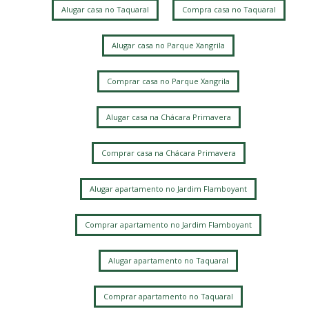
Alugar casa no Taquaral
Compra casa no Taquaral
Sao Bernardo
Nova Campinas
Jardim Nova Europa
Jardim Margarida
Jardim Guarani
Chácara da Barra
Vila Manoel Ferreira
Alugar casa no Parque Xangrila
Jardim Bela Vista
Jardim das Paineiras
Mansões Santo Antônio
Vila Marieta
Chácara Bela Vista
Comprar casa no Parque Xangrila
Alugar casa na Chácara Primavera
Comprar casa na Chácara Primavera
Alugar apartamento no Jardim Flamboyant
Comprar apartamento no Jardim Flamboyant
Alugar apartamento no Taquaral
Comprar apartamento no Taquaral