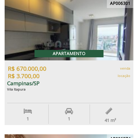
AP006301
APARTAMENTO
R$ 670.000,00
venda
R$ 3.700,00
locação
Campinas/SP
Vila Itapura
1
1
41
m²