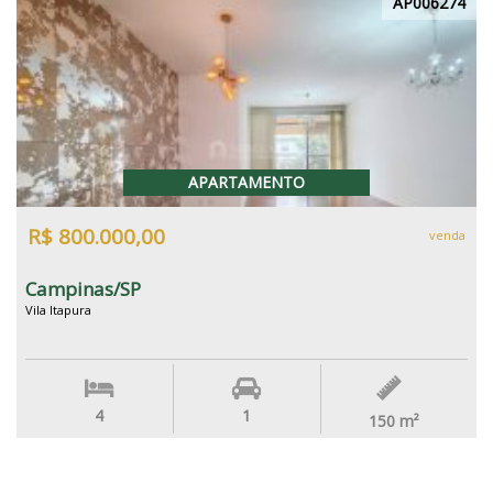
AP006274
APARTAMENTO
R$ 800.000,00
venda
Campinas/SP
Vila Itapura
4
1
150
m²