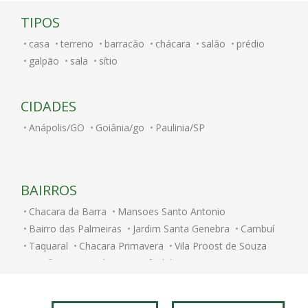
TIPOS
casa
terreno
barracão
chácara
salão
prédio
galpão
sala
sítio
CIDADES
Anápolis/GO
Goiânia/go
Paulinia/SP
BAIRROS
Chacara da Barra
Mansoes Santo Antonio
Bairro das Palmeiras
Jardim Santa Genebra
Cambuí
Taquaral
Chacara Primavera
Vila Proost de Souza
Bonfim
Fazenda Santa Cândida
Centro
Bosque
Jardim Paulicéia
Ponte Preta
Vila Rossi Borghi e Siqueira
Parque Prado