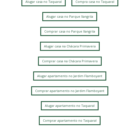
Alugar casa no Taquaral
Compra casa no Taquaral
Sao Bernardo
Nova Campinas
Jardim Nova Europa
Jardim Margarida
Jardim Guarani
Chácara da Barra
Vila Manoel Ferreira
Alugar casa no Parque Xangrila
Jardim Bela Vista
Jardim das Paineiras
Mansões Santo Antônio
Vila Itapura
Vila Marieta
Chácara Bela Vista
Comprar casa no Parque Xangrila
Alugar casa na Chácara Primavera
Comprar casa na Chácara Primavera
Alugar apartamento no Jardim Flamboyant
Comprar apartamento no Jardim Flamboyant
Alugar apartamento no Taquaral
Comprar apartamento no Taquaral