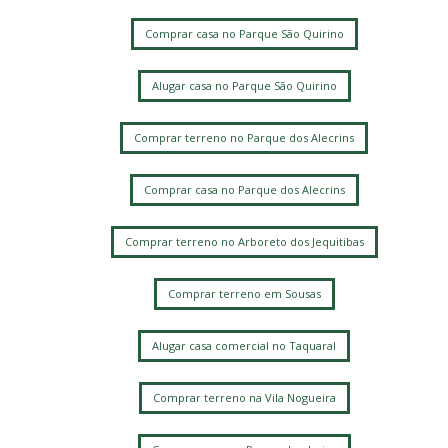
Comprar casa no Parque São Quirino
Alugar casa no Parque São Quirino
Comprar terreno no Parque dos Alecrins
Comprar casa no Parque dos Alecrins
Comprar terreno no Arboreto dos Jequitibas
Comprar terreno em Sousas
Alugar casa comercial no Taquaral
Comprar terreno na Vila Nogueira