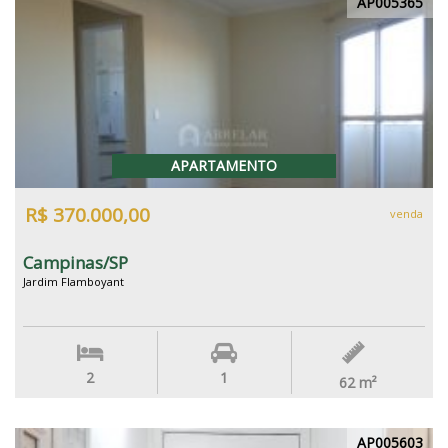
AP005365
APARTAMENTO
R$ 370.000,00
venda
Campinas/SP
Jardim Flamboyant
2
1
62
m²
AP005603