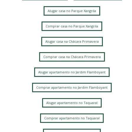
Jardim Margarida
Jardim Guarani
Chácara da Barra
Vila Manoel Ferreira
Alugar casa no Parque Xangrila
Jardim Bela Vista
Jardim das Paineiras
Mansões Santo Antônio
Fazenda Santa Cândida
Vila Itapura
Vila Marieta
Comprar casa no Parque Xangrila
Chácara Bela Vista
Alugar casa na Chácara Primavera
Comprar casa na Chácara Primavera
Alugar apartamento no Jardim Flamboyant
Comprar apartamento no Jardim Flamboyant
Alugar apartamento no Taquaral
Comprar apartamento no Taquaral