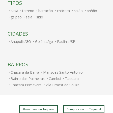
TIPOS
casa
terreno
barracão
chácara
salão
prédio
galpão
sala
sítio
CIDADES
Anápolis/GO
Goiânia/go
Paulinia/SP
BAIRROS
Chacara da Barra
Mansoes Santo Antonio
Bairro das Palmeiras
Cambuí
Taquaral
Chacara Primavera
Vila Proost de Souza
Jardim Santa Genebra
Centro
Bosque
Jardim Paulicéia
Ponte Preta
Jardim Flamboyant
Vila Rossi Borghi e Siqueira
Parque Prado
Alugar casa no Taquaral
Compra casa no Taquaral
Sao Bernardo
Nova Campinas
Jardim Nova Europa