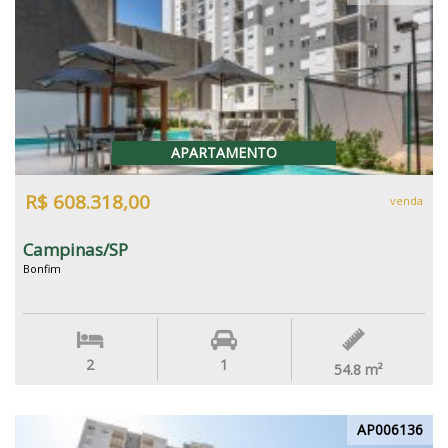
APARTAMENTO
R$ 608.318,00
venda
Campinas/SP
Bonfim
2
1
54.8
m²
AP006136