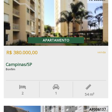
APARTAMENTO
R$ 380.000,00
venda
Campinas/SP
Bonfim
2
1
54
m²
AP006137