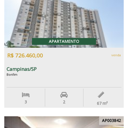
APARTAMENTO
R$ 726.460,00
venda
Campinas/SP
Bonfim
3
2
67
m²
AP003842