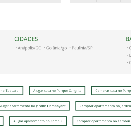
CIDADES
B
Anápolis/GO
Goiânia/go
Paulinia/SP
B
C
V
 no Taquaral
Alugar casa no Parque Xangrila
Comprar casa no Parqu
J
V
Alugar apartamento no Jardim Flamboyant
Comprar apartamento no Jardim
J
Alugar apartamento no Cambuí
Comprar apartamento no Cambuí
V