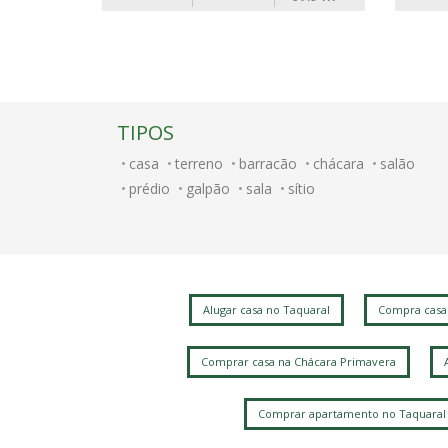
TIPOS
casa
terreno
barracão
chácara
salão
prédio
galpão
sala
sítio
Alugar casa no Taquaral
Compra casa
Comprar casa na Chácara Primavera
Comprar apartamento no Taquaral