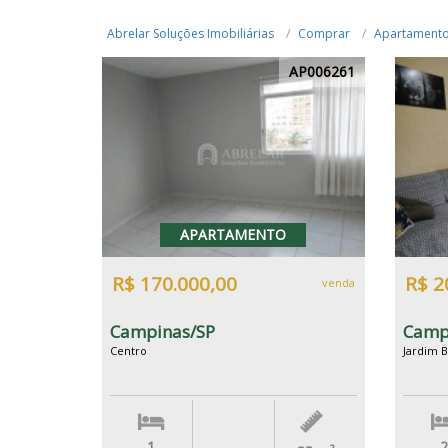
Abrelar Soluções Imobiliárias
Comprar
Apartament
AP006261
APARTAMENTO
R$ 170.000,00
R$ 2
venda
Campinas/SP
Camp
Centro
Jardim B
1
2