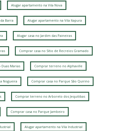
ardim das Paineiras
Mansões Santo Antônio
Alugar apartamento na Vila Nova
ila Itapura
da Barra
Alugar apartamento na Vila Itapura
ra
Alugar casa no Jardim das Paineiras
ras
Comprar casa no Sítio de Recreios Gramado
 Duas Marias
Comprar terreno no Alphaville
la Nogueira
Comprar casa no Parque São Quirino
s
Comprar terreno no Arboreto dos Jequitibas
Comprar casa no Parque Jambeiro
ustrial
Alugar apartamento na Vila Industrial