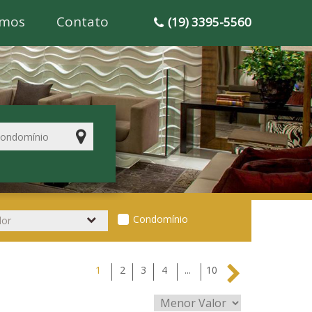
mos
Contato
(19) 3395-5560
Condomínio
1
2
3
4
...
10