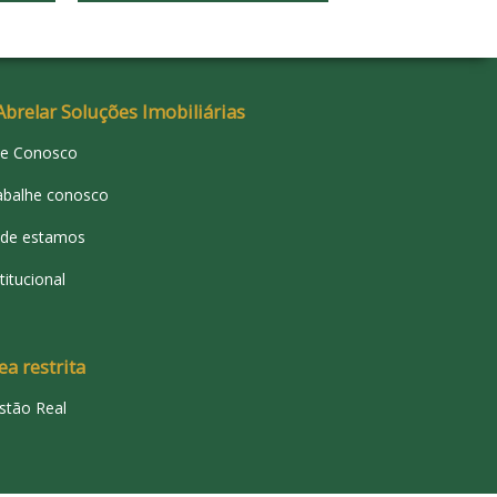
Abrelar Soluções Imobiliárias
le Conosco
abalhe conosco
de estamos
titucional
ea restrita
stão Real