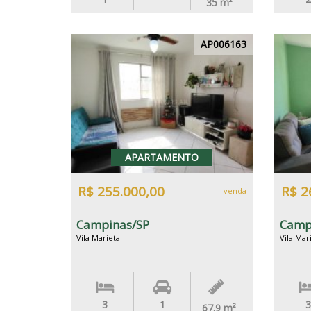
35
m²
AP006163
APARTAMENTO
R$ 255.000,00
R$ 2
venda
Campinas/SP
Camp
Vila Marieta
Vila Mar
3
1
3
67.9
m²