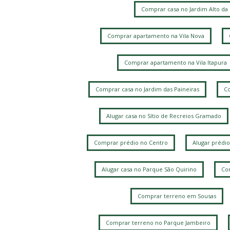
Comprar casa no Jardim Alto da
Comprar apartamento na Vila Nova
Comprar apartamento na Vila Itapura
Comprar casa no Jardim das Paineiras
Co
Alugar casa no Sítio de Recreios Gramado
Comprar prédio no Centro
Alugar prédio
Alugar casa no Parque São Quirino
Com
Comprar terreno em Sousas
Comprar terreno no Parque Jambeiro