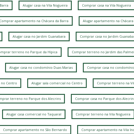
J
 Barra
Alugar casa na Vila Nogueira
Comprar casa na Vila Nogueira
V
Comprar apartamento na Chácara da Barra
Alugar apartamento na Chácara 
Alugar casa no Jardim Guanabara
Comprar casa no Jardim Guanaba
mprar terreno no Parque da Hípica
Comprar terreno no Jardim das Palmei
Alugar casa no condomínio Duas Marias
Comprar casa no condomínio
 no Centro
Alugar sala comercial no Centro
Comprar terreno na Vi
prar terreno no Parque dos Alecrins
Comprar casa no Parque dos Alecrin
Alugar casa comercial no Taquaral
Comprar terreno na Vila Nogueira
Comprar apartamento no São Bernardo
Comprar apartamento na Vila Ind