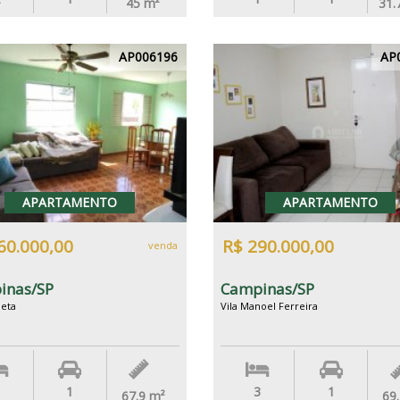
45
m²
31.
AP006196
AP
APARTAMENTO
APARTAMENTO
60.000,00
R$ 290.000,00
venda
inas/SP
Campinas/SP
ieta
Vila Manoel Ferreira
1
3
1
67.9
m²
69