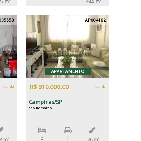
77
m²
48.5
m²
005558
AP004182
APARTAMENTO
R$ 310.000,00
venda
venda
Campinas/SP
Sao Bernardo
2
1
.4
m²
76
m²