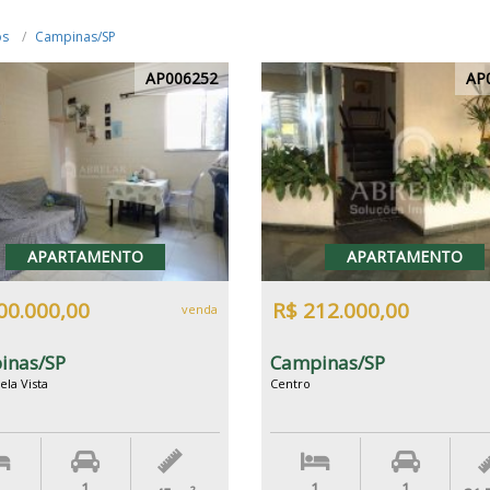
os
Campinas/SP
AP006252
AP
APARTAMENTO
APARTAMENTO
00.000,00
R$ 212.000,00
venda
inas/SP
Campinas/SP
ela Vista
Centro
1
1
1