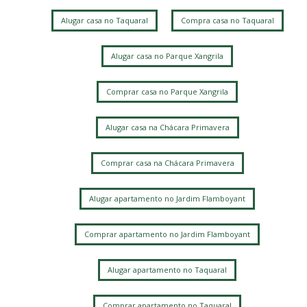
Jardim Paulicéia
Ponte Preta
Jardim Flamboyant
Alugar casa no Taquaral
Compra casa no Taquaral
Vila Rossi Borghi e Siqueira
Parque Prado
Sao Bernardo
Nova Campinas
Jardim Nova Europa
Jardim Guarani
Chácara da Barra
Alugar casa no Parque Xangrila
Vila Manoel Ferreira
Jardim Bela Vista
Jardim das Paineiras
Mansões Santo Antônio
Vila Itapura
Comprar casa no Parque Xangrila
Alugar casa na Chácara Primavera
Comprar casa na Chácara Primavera
Alugar apartamento no Jardim Flamboyant
Comprar apartamento no Jardim Flamboyant
Alugar apartamento no Taquaral
Comprar apartamento no Taquaral