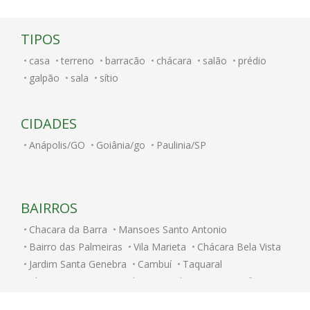
TIPOS
casa
terreno
barracão
chácara
salão
prédio
galpão
sala
sítio
CIDADES
Anápolis/GO
Goiânia/go
Paulinia/SP
BAIRROS
Chacara da Barra
Mansoes Santo Antonio
Bairro das Palmeiras
Vila Marieta
Chácara Bela Vista
Jardim Santa Genebra
Cambuí
Taquaral
Chacara Primavera
Vila Proost de Souza
Bonfim
Fazenda Santa Cândida
Centro
Bosque