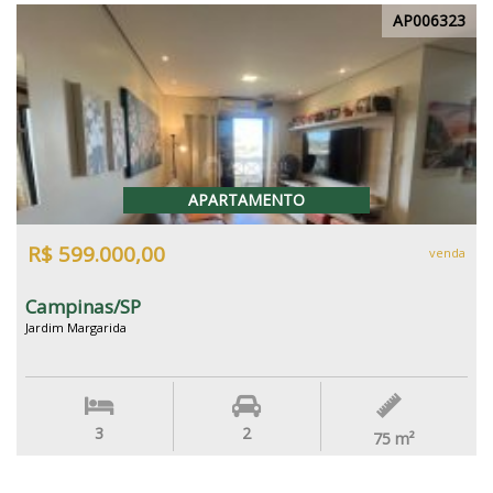
AP006323
APARTAMENTO
R$ 599.000,00
venda
Campinas/SP
Jardim Margarida
3
2
75
m²