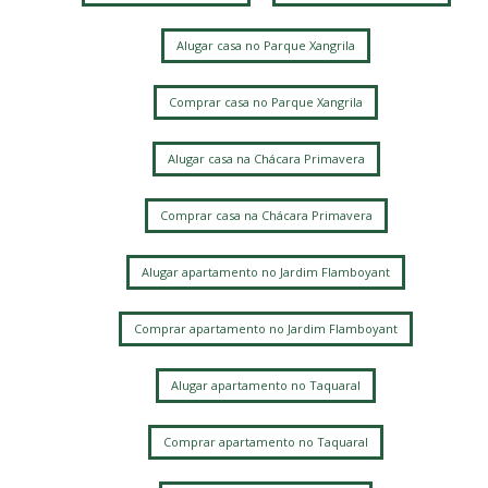
Jardim Nova Europa
Jardim Margarida
Jardim Guarani
Chácara da Barra
Alugar casa no Parque Xangrila
Vila Manoel Ferreira
Jardim Bela Vista
Mansões Santo Antônio
Nova Campinas
Vila Itapura
Vila Marieta
Comprar casa no Parque Xangrila
Chácara Bela Vista
Alugar casa na Chácara Primavera
Comprar casa na Chácara Primavera
Alugar apartamento no Jardim Flamboyant
Comprar apartamento no Jardim Flamboyant
Alugar apartamento no Taquaral
Comprar apartamento no Taquaral