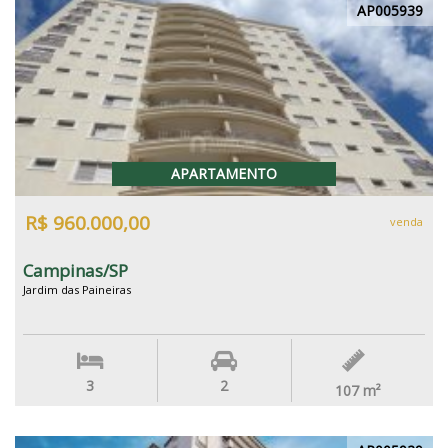
AP005939
APARTAMENTO
R$ 960.000,00
venda
Campinas/SP
Jardim das Paineiras
3
2
107
m²