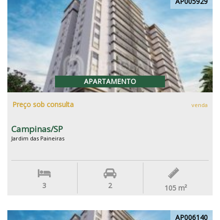
AP005929
APARTAMENTO
Preço sob consulta
venda
Campinas/SP
Jardim das Paineiras
3
2
105
m²
AP006140