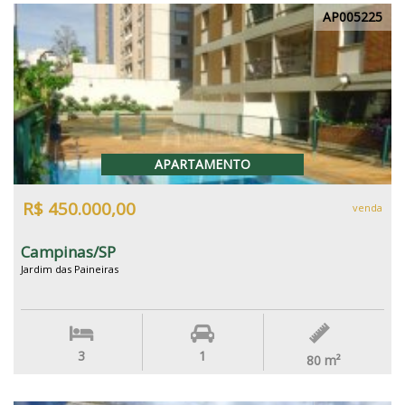
AP005225
APARTAMENTO
R$ 450.000,00
venda
Campinas/SP
Jardim das Paineiras
3
1
80
m²