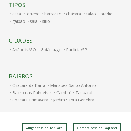
TIPOS
casa
terreno
barracão
chácara
salão
prédio
galpão
sala
sítio
CIDADES
Anápolis/GO
Goiânia/go
Paulinia/SP
BAIRROS
Chacara da Barra
Mansoes Santo Antonio
Bairro das Palmeiras
Cambuí
Taquaral
Chacara Primavera
Jardim Santa Genebra
Vila Proost de Souza
Bonfim
Fazenda Santa Cândida
Bosque
Jardim Paulicéia
Ponte Preta
Jardim Flamboyant
Vila Rossi Borghi e Siqueira
Alugar casa no Taquaral
Compra casa no Taquaral
Parque Prado
Sao Bernardo
Centro