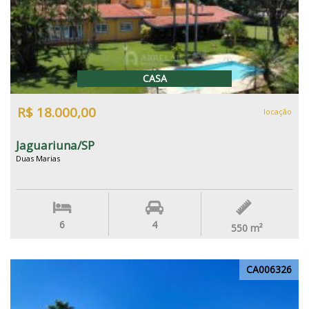
CASA
R$ 18.000,00
locação
Jaguariuna/SP
Duas Marias
6
4
550
m²
CA006326