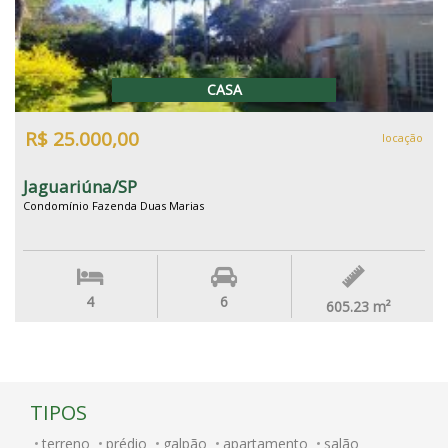
CASA
R$ 25.000,00
locação
Jaguariúna/SP
Condomínio Fazenda Duas Marias
4
6
605.23
m²
TIPOS
terreno
prédio
galpão
apartamento
salão