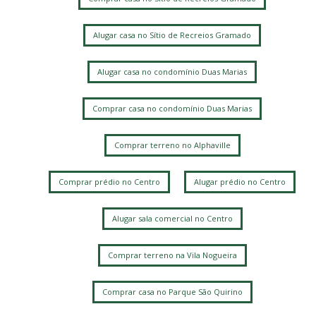
Alugar casa no Sítio de Recreios Gramado
Alugar casa no condomínio Duas Marias
Comprar casa no condomínio Duas Marias
Comprar terreno no Alphaville
Comprar prédio no Centro
Alugar prédio no Centro
Alugar sala comercial no Centro
Comprar terreno na Vila Nogueira
Comprar casa no Parque São Quirino