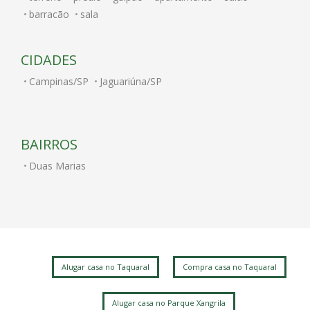
barracão
sala
CIDADES
Campinas/SP
Jaguariúna/SP
BAIRROS
Duas Marias
Alugar casa no Taquaral
Compra casa no Taquaral
Alugar casa no Parque Xangrila