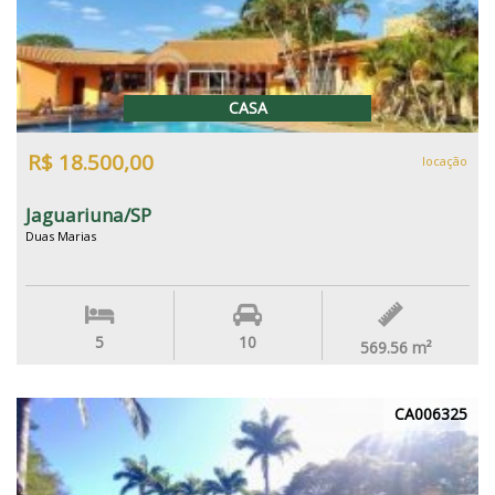
CASA
R$ 18.500,00
locação
Jaguariuna/SP
Duas Marias
5
10
569.56
m²
CA006325