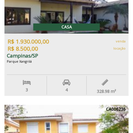
CASA
R$ 1.930.000,00
venda
R$ 8.500,00
locação
Campinas/SP
Parque Xangrilá
3
4
328.98
m²
CA006236