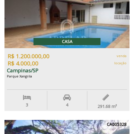
CASA
R$ 1.200.000,00
venda
R$ 4.000,00
locação
Campinas/SP
Parque Xangrila
3
4
291.68
m²
CA005328