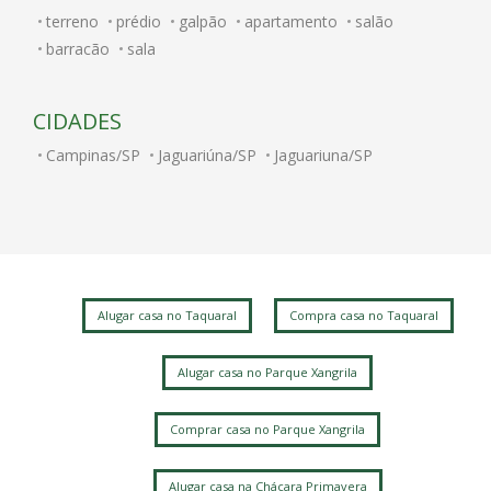
terreno
prédio
galpão
apartamento
salão
barracão
sala
CIDADES
Campinas/SP
Jaguariúna/SP
Jaguariuna/SP
Alugar casa no Taquaral
Compra casa no Taquaral
Alugar casa no Parque Xangrila
Comprar casa no Parque Xangrila
Alugar casa na Chácara Primavera