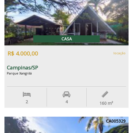
CASA
R$ 4.000,00
locação
Campinas/SP
Parque Xangrilá
2
4
160
m²
CA005329