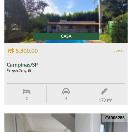
CASA
R$ 5.300,00
locação
Campinas/SP
Parque Xangrilá
2
4
170
m²
CA006286