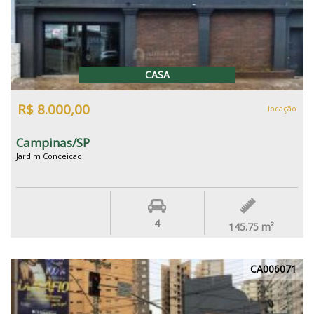
CASA
R$ 8.000,00
locação
Campinas/SP
Jardim Conceicao
4
145.75
m²
CA006071