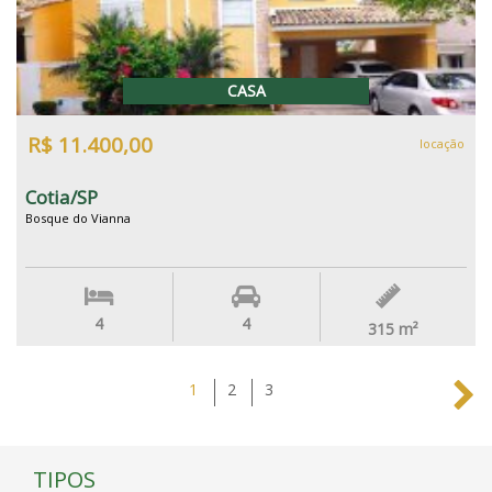
CASA
R$ 11.400,00
locação
Cotia/SP
Bosque do Vianna
4
4
315
m²
1
2
3
TIPOS