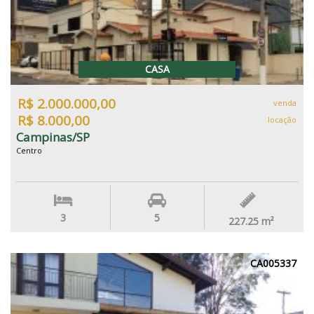
CASA
R$ 2.000.000,00
venda
R$ 8.000,00
locação
Campinas/SP
Centro
3
5
227.25
m²
CA005337