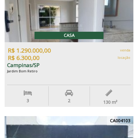
CASA
R$ 1.290.000,00
venda
R$ 6.300,00
locação
Campinas/SP
Jardim Bom Retiro
3
2
130
m²
CA004103