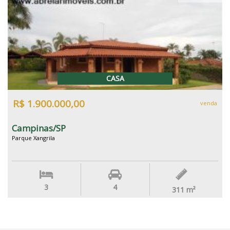
CASA
R$ 1.900.000,00
venda
Campinas/SP
Parque Xangrila
3
4
311
m²