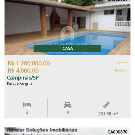
CASA
R$ 1.200.000,00
venda
R$ 4.000,00
locação
Campinas/SP
Parque Xangrila
3
4
291.68
m²
CA000870