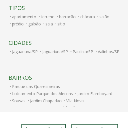
TIPOS
apartamento
terreno
barracão
chácara
salão
prédio
galpão
sala
sítio
CIDADES
Jaguariuna/SP
Jaguariúna/SP
Paulínia/SP
Valinhos/SP
BAIRROS
Parque das Quaresmeiras
Loteamento Parque dos Alecrins
Jardim Flamboyant
Sousas
Jardim Chapadao
Vila Nova
Parque Nova Campinas
Alphaville Campinas
Jardim Bom Retiro
Jardim Nossa Senhora Auxiliadora
Vila Nogueira
Chacara Santa Margarida