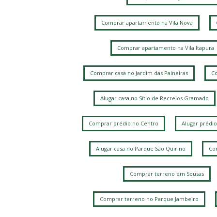
Comprar apartamento na Vila Nova
Comprar apartamento na Vila Itapura
Comprar casa no Jardim das Paineiras
Co
Alugar casa no Sítio de Recreios Gramado
Comprar prédio no Centro
Alugar prédio
Alugar casa no Parque São Quirino
Com
Comprar terreno em Sousas
Comprar terreno no Parque Jambeiro