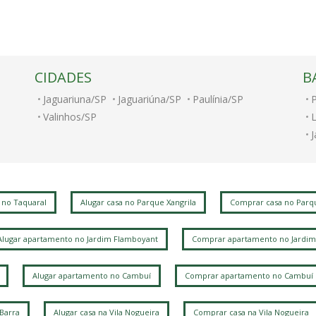
CIDADES
B
Jaguariuna/SP
Jaguariúna/SP
Paulínia/SP
Valinhos/SP
J
V
A
J
 no Taquaral
Alugar casa no Parque Xangrila
Comprar casa no Parqu
V
V
Alugar apartamento no Jardim Flamboyant
Comprar apartamento no Jardim
Alugar apartamento no Cambuí
Comprar apartamento no Cambuí
L
 Barra
Alugar casa na Vila Nogueira
Comprar casa na Vila Nogueira