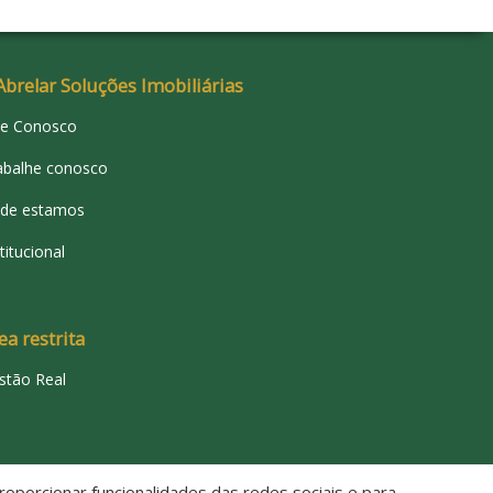
Abrelar Soluções Imobiliárias
le Conosco
abalhe conosco
de estamos
titucional
ea restrita
stão Real
oporcionar funcionalidades das redes sociais e para