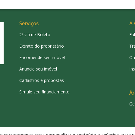
Serviços
A 
2ª via de Boleto
Fa
Extrato do proprietário
Tr
Encomende seu imóvel
On
Anuncie seu imóvel
Ins
Cadastros e propostas
Simule seu financiamento
Ár
Ge
 corretamente, para personalizar o conteúdo e anúncios, para pr