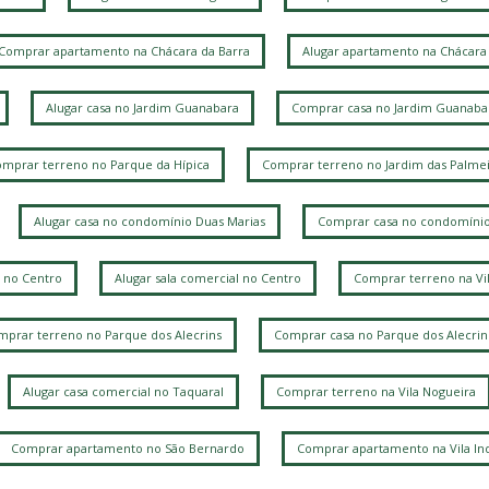
A
P
Comprar apartamento na Chácara da Barra
Alugar apartamento na Chácara 
B
P
Alugar casa no Jardim Guanabara
Comprar casa no Jardim Guanaba
mprar terreno no Parque da Hípica
Comprar terreno no Jardim das Palmei
C
P
Alugar casa no condomínio Duas Marias
Comprar casa no condomínio
 no Centro
Alugar sala comercial no Centro
Comprar terreno na Vi
J
prar terreno no Parque dos Alecrins
Comprar casa no Parque dos Alecrin
L
Alugar casa comercial no Taquaral
Comprar terreno na Vila Nogueira
R
C
Comprar apartamento no São Bernardo
Comprar apartamento na Vila Ind
L