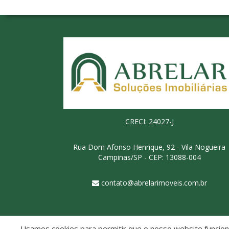
CRECI: 24027-J
Rua Dom Afonso Henrique, 92 - Vila Nogueira
Campinas/SP - CEP: 13088-004
contato@abrelarimoveis.com.br
Usamos cookies para permitir que o nosso website funcione