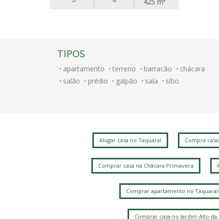
425
m²
TIPOS
apartamento
terreno
barracão
chácara
salão
prédio
galpão
sala
sítio
Alugar casa no Taquaral
Compra casa
Comprar casa na Chácara Primavera
Comprar apartamento no Taquaral
Comprar casa no Jardim Alto da