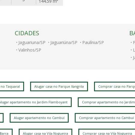
144.59
m²
CIDADES
B
Jaguariuna/SP
Jaguariúna/SP
Paulínia/SP
Valinhos/SP
V
A
J
 no Taquaral
Alugar casa no Parque Xangrila
Comprar casa no Parqu
J
Alugar apartamento no Jardim Flamboyant
Comprar apartamento no Jardim
S
L
J
Alugar apartamento no Cambuí
Comprar apartamento no Cambuí
 Barra
Alugar casa na Vila Nogueira
Comprar casa na Vila Nogueira