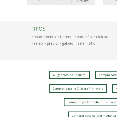
175
m²
TIPOS
apartamento
terreno
barracão
chácara
salão
prédio
galpão
sala
sítio
Alugar casa no Taquaral
Compra casa
Comprar casa na Chácara Primavera
Comprar apartamento no Taquaral
Comprar casa no Jardim Alto da