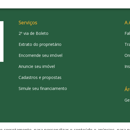
Serviços
A 
2ª via de Boleto
Fa
Extrato do proprietário
Tr
Encomende seu imóvel
On
Anuncie seu imóvel
Ins
Cadastros e propostas
Simule seu financiamento
Ár
Ge
 corretamente, para personalizar o conteúdo e anúncios, para pr