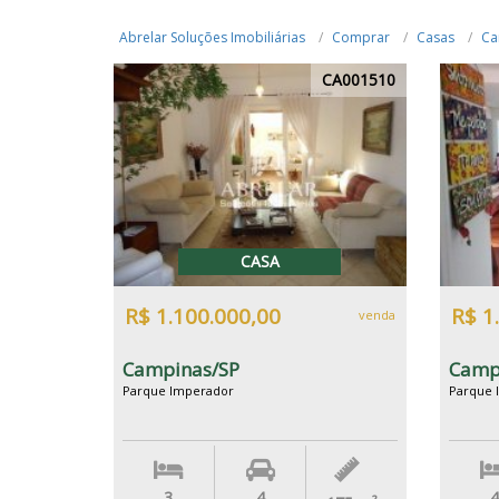
Abrelar Soluções Imobiliárias
Comprar
Casas
Ca
CA001510
CASA
R$ 1.100.000,00
R$ 1
venda
Campinas/SP
Camp
Parque Imperador
Parque 
3
4
4