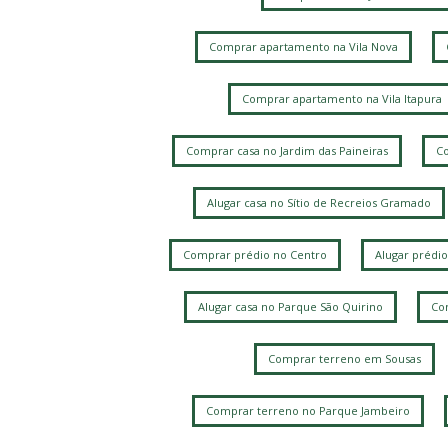
Comprar apartamento na Vila Nova
Comprar apartamento na Vila Itapura
Comprar casa no Jardim das Paineiras
Co
Alugar casa no Sítio de Recreios Gramado
Comprar prédio no Centro
Alugar prédio
Alugar casa no Parque São Quirino
Com
Comprar terreno em Sousas
Comprar terreno no Parque Jambeiro