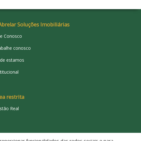
Abrelar Soluções Imobiliárias
le Conosco
abalhe conosco
de estamos
titucional
ea restrita
stão Real
oporcionar funcionalidades das redes sociais e para