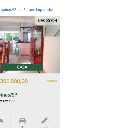
mpinas/SP
Parque Imperador
CA005704
CASA
.300.000,00
venda
inas/SP
Imperador
3