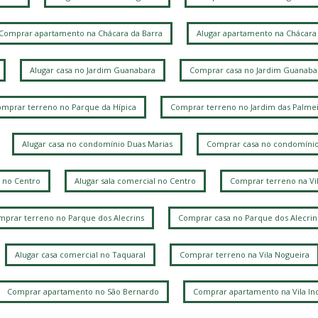
P
Comprar apartamento na Chácara da Barra
Alugar apartamento na Chácara 
V
Alugar casa no Jardim Guanabara
Comprar casa no Jardim Guanaba
C
P
mprar terreno no Parque da Hípica
Comprar terreno no Jardim das Palmei
Alugar casa no condomínio Duas Marias
Comprar casa no condomínio
J
 no Centro
Alugar sala comercial no Centro
Comprar terreno na Vi
L
prar terreno no Parque dos Alecrins
Comprar casa no Parque dos Alecrin
R
P
Alugar casa comercial no Taquaral
Comprar terreno na Vila Nogueira
L
Comprar apartamento no São Bernardo
Comprar apartamento na Vila Ind