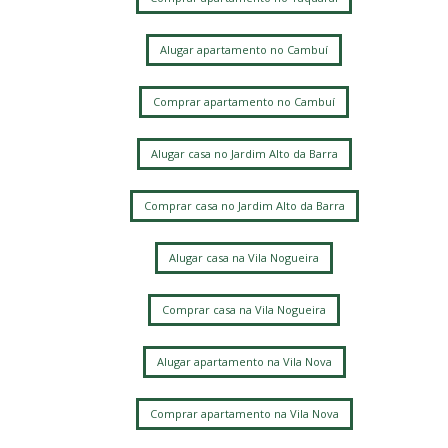
Loteamento Santa Ana do Atibaia (Sousas)
Residencial Estância Eudóxia (Barão Geraldo)
Alugar apartamento no Cambuí
Cidade Universitária
Caminhos de San Conrado (Sousas)
Comprar apartamento no Cambuí
Loteamento Residencial Entre Verdes (Sousas)
Alugar casa no Jardim Alto da Barra
Comprar casa no Jardim Alto da Barra
Alugar casa na Vila Nogueira
Comprar casa na Vila Nogueira
Alugar apartamento na Vila Nova
Comprar apartamento na Vila Nova