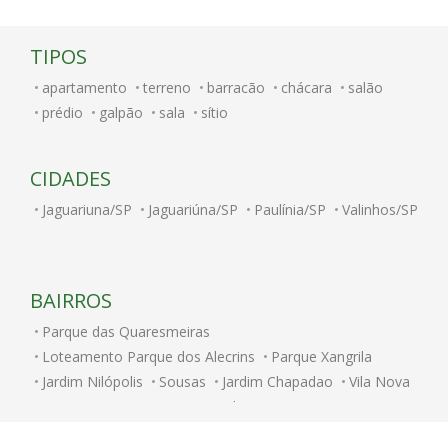
TIPOS
apartamento
terreno
barracão
chácara
salão
prédio
galpão
sala
sítio
CIDADES
Jaguariuna/SP
Jaguariúna/SP
Paulínia/SP
Valinhos/SP
BAIRROS
Parque das Quaresmeiras
Loteamento Parque dos Alecrins
Parque Xangrila
Jardim Nilópolis
Sousas
Jardim Chapadao
Vila Nova
Parque Nova Campinas
Jardim Bom Retiro
Jardim Nossa Senhora Auxiliadora
Taquaral