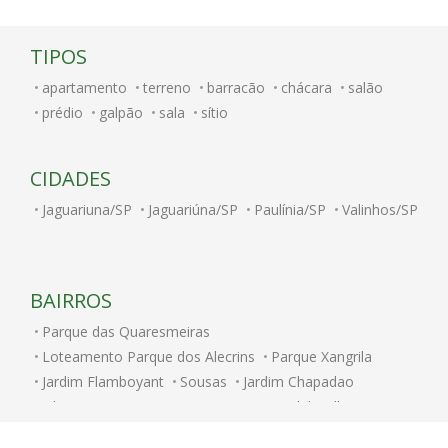
TIPOS
apartamento
terreno
barracão
chácara
salão
prédio
galpão
sala
sítio
CIDADES
Jaguariuna/SP
Jaguariúna/SP
Paulínia/SP
Valinhos/SP
BAIRROS
Parque das Quaresmeiras
Loteamento Parque dos Alecrins
Parque Xangrila
Jardim Flamboyant
Sousas
Jardim Chapadao
Vila Nova
Parque Nova Campinas
Alphaville Campinas
Jardim Bom Retiro
Taquaral
Vila Nogueira