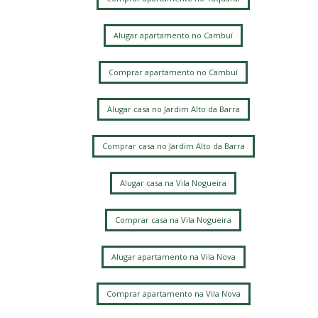
Loteamento Santa Ana do Atibaia (Sousas)
Residencial Estância Eudóxia (Barão Geraldo)
Alugar apartamento no Cambuí
Cidade Universitária
Caminhos de San Conrado (Sousas)
Comprar apartamento no Cambuí
Loteamento Residencial Entre Verdes (Sousas)
Alugar casa no Jardim Alto da Barra
Comprar casa no Jardim Alto da Barra
Alugar casa na Vila Nogueira
Comprar casa na Vila Nogueira
Alugar apartamento na Vila Nova
Comprar apartamento na Vila Nova