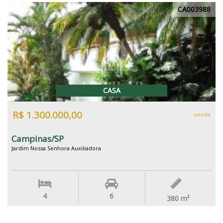
CA003988
CASA
R$ 1.300.000,00
venda
Campinas/SP
Jardim Nossa Senhora Auxiliadora
4
6
380
m²