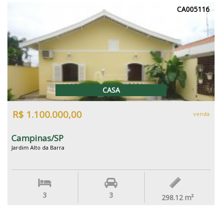
CA005116
CASA
R$ 1.100.000,00
venda
Campinas/SP
Jardim Alto da Barra
3
3
298.12
m²