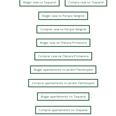
Alugar casa no Taquaral
Compra casa no Taquaral
Parque Taquaral
Ville Sainte Hélène
Jardim Conceicao
Jardim Flamboyant
Chácara Primavera
Jardim Guanabara
Alugar casa no Parque Xangrila
Jardim Bela Vista
Parque Jambeiro
Sítios de Recreio Gramado
Centro
Swiss Park
Loteamento Residencial Pedra Alta (Sousas)
Comprar casa no Parque Xangrila
Alphaville Dom Pedro
Parque Imperador
Parque das Flores
Jardim Santa Marcelina
Alugar casa na Chácara Primavera
Bairro das Palmeiras
Cambui
Parque São Quirino
Jardim das Paineiras
Barao Geraldo
Comprar casa na Chácara Primavera
Jardim Santa Genebra
Jardim Leonor
Jardim Alto da Barra
Chácara Bela Vista
Alugar apartamento no Jardim Flamboyant
Alphaville Dom Pedro 3
Parque Xangrilá
Loteamento Mont Blanc Residence
Comprar apartamento no Jardim Flamboyant
Loteamento Caminhos de São Conrado (Sousas)
Jardim Paraíso
Chácara da Barra
Alugar apartamento no Taquaral
Loteamento Alphaville Campinas
Jardim Chapadão
Novo Taquaral
Comprar apartamento no Taquaral
Loteamento Santa Ana do Atibaia (Sousas)