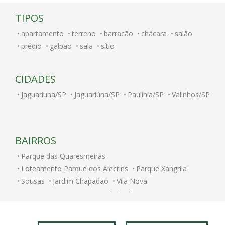
TIPOS
apartamento
terreno
barracão
chácara
salão
prédio
galpão
sala
sítio
CIDADES
Jaguariuna/SP
Jaguariúna/SP
Paulínia/SP
Valinhos/SP
BAIRROS
Parque das Quaresmeiras
Loteamento Parque dos Alecrins
Parque Xangrila
Sousas
Jardim Chapadao
Vila Nova
Parque Nova Campinas
Alphaville Campinas
Jardim Bom Retiro
Jardim Nossa Senhora Auxiliadora
Taquaral
Vila Nogueira
Chacara Santa Margarida