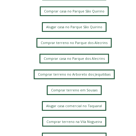
Comprar casa no Parque São Quirino
Alugar casa no Parque São Quirino
Comprar terreno no Parque dos Alecrins
Comprar casa no Parque dos Alecrins
Comprar terreno no Arboreto dos Jequitibas
Comprar terreno em Sousas
Alugar casa comercial no Taquaral
Comprar terreno na Vila Nogueira