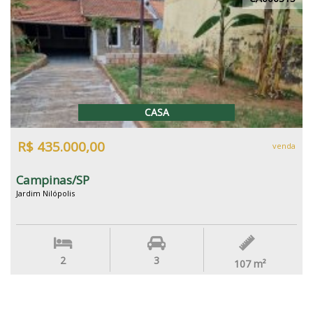
CASA
R$ 435.000,00
venda
Campinas/SP
Jardim Nilópolis
2
3
107
m²