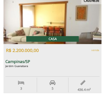
CA004636
CASA
R$ 2.200.000,00
venda
Campinas/SP
Jardim Guanabara
3
5
436.4
m²