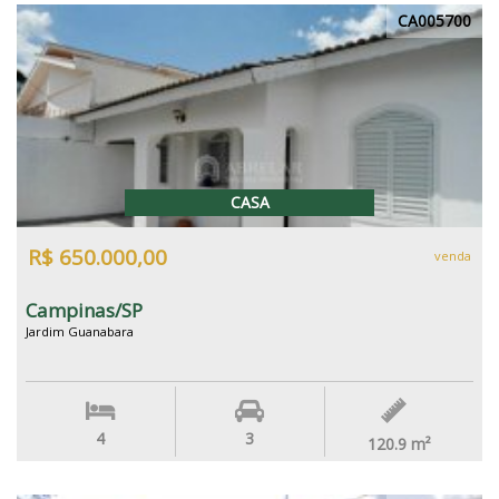
CA005700
CASA
R$ 650.000,00
venda
Campinas/SP
Jardim Guanabara
4
3
120.9
m²