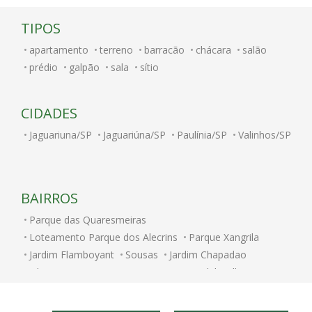
TIPOS
apartamento
terreno
barracão
chácara
salão
prédio
galpão
sala
sítio
CIDADES
Jaguariuna/SP
Jaguariúna/SP
Paulínia/SP
Valinhos/SP
BAIRROS
Parque das Quaresmeiras
Loteamento Parque dos Alecrins
Parque Xangrila
Jardim Flamboyant
Sousas
Jardim Chapadao
Vila Nova
Parque Nova Campinas
Alphaville Campinas
Jardim Bom Retiro
Jardim Nossa Senhora Auxiliadora
Taquaral
Vila Nogueira
Chacara Santa Margarida