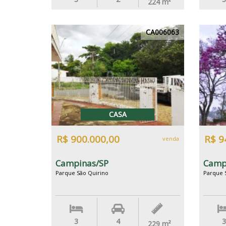
224
m²
CA006063
CASA
R$ 900.000,00
R$ 9
venda
Campinas/SP
Camp
Parque São Quirino
Parque 
3
4
3
229
m²