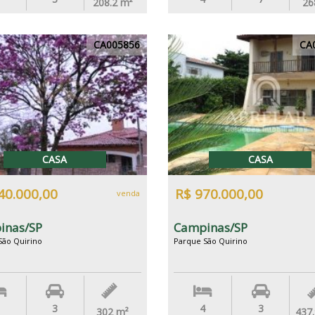
208.2
m²
26
CA005856
CA
CASA
CASA
40.000,00
R$ 970.000,00
venda
inas/SP
Campinas/SP
São Quirino
Parque São Quirino
3
4
3
302
m²
437