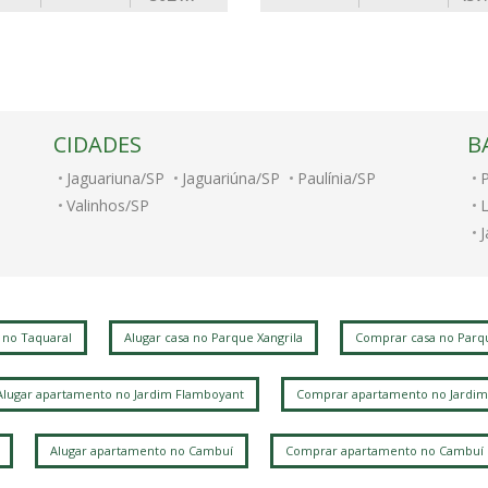
CIDADES
B
Jaguariuna/SP
Jaguariúna/SP
Paulínia/SP
Valinhos/SP
V
A
J
 no Taquaral
Alugar casa no Parque Xangrila
Comprar casa no Parqu
J
Alugar apartamento no Jardim Flamboyant
Comprar apartamento no Jardim
S
L
A
Alugar apartamento no Cambuí
Comprar apartamento no Cambuí
P