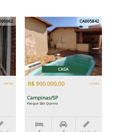
006062
CA005842
CASA
R$ 900.000,00
venda
venda
Campinas/SP
Parque São Quirino
4
4