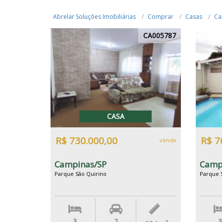
Abrelar Soluções Imobiliárias
Comprar
Casas
Ca
CA005787
CASA
R$ 730.000,00
R$ 7
venda
Campinas/SP
Camp
Parque São Quirino
Parque 
3
2
3