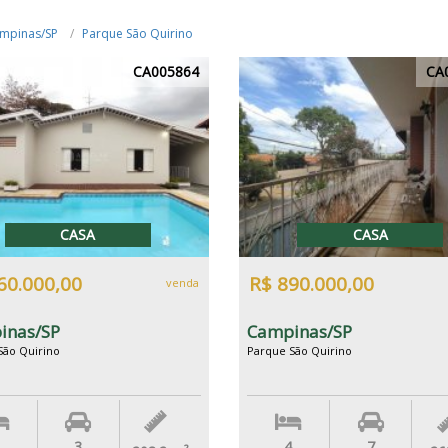
mpinas/SP
Parque São Quirino
CA005864
CA
CASA
CASA
60.000,00
R$ 890.000,00
venda
inas/SP
Campinas/SP
São Quirino
Parque São Quirino
3
4
7