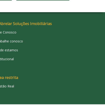
Abrelar Soluções Imobiliárias
le Conosco
abalhe conosco
de estamos
titucional
ea restrita
stão Real