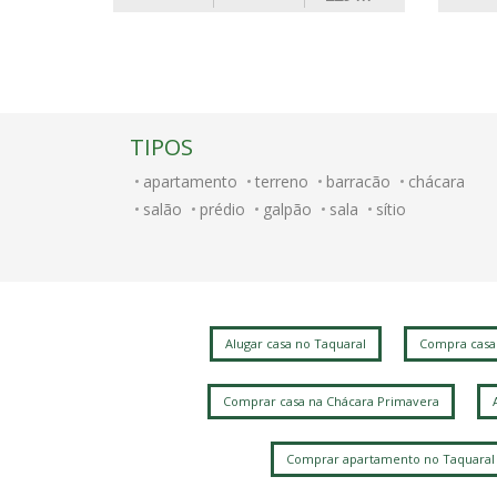
TIPOS
apartamento
terreno
barracão
chácara
salão
prédio
galpão
sala
sítio
Alugar casa no Taquaral
Compra casa
Comprar casa na Chácara Primavera
Comprar apartamento no Taquaral