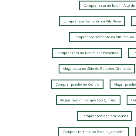
Comprar casa no Jardim Alto da
Comprar apartamento na Vila Nova
Comprar apartamento na Vila Itapura
Comprar casa no Jardim das Paineiras
Co
Alugar casa no Sítio de Recreios Gramado
Comprar prédio no Centro
Alugar prédio
Alugar casa no Parque São Quirino
Com
Comprar terreno em Sousas
Comprar terreno no Parque Jambeiro