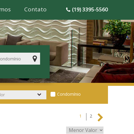
mos
Contato
(19) 3395-5560
Condomínio
1
2