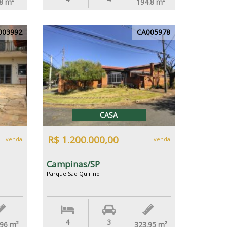
8
m²
194.8
m²
003992
CA005978
CASA
R$ 1.200.000,00
venda
venda
Campinas/SP
Parque São Quirino
4
3
.96
m²
323.95
m²