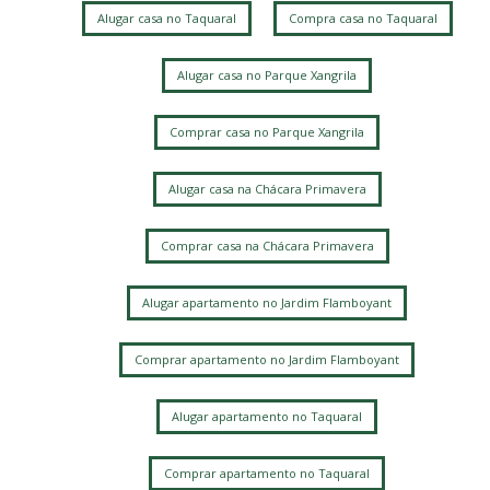
Alugar casa no Taquaral
Compra casa no Taquaral
Sao Bernardo
Nova Campinas
Jardim Nova Europa
Jardim Margarida
Jardim Guarani
Chácara da Barra
Vila Manoel Ferreira
Alugar casa no Parque Xangrila
Jardim Bela Vista
Jardim das Paineiras
Mansões Santo Antônio
Vila Itapura
Vila Marieta
Chácara Bela Vista
Comprar casa no Parque Xangrila
Alugar casa na Chácara Primavera
Comprar casa na Chácara Primavera
Alugar apartamento no Jardim Flamboyant
Comprar apartamento no Jardim Flamboyant
Alugar apartamento no Taquaral
Comprar apartamento no Taquaral