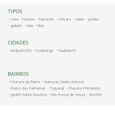
TIPOS
casa
terreno
barracão
chácara
salão
prédio
galpão
sala
sítio
CIDADES
Anápolis/GO
Goiânia/go
Paulinia/SP
BAIRROS
Chacara da Barra
Mansoes Santo Antonio
Bairro das Palmeiras
Taquaral
Chacara Primavera
Jardim Santa Genebra
Vila Proost de Souza
Bonfim
Fazenda Santa Cândida
Centro
Bosque
Jardim Paulicéia
Ponte Preta
Jardim Flamboyant
Vila Rossi Borghi e Siqueira
Parque Prado