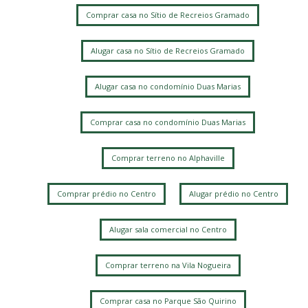
Comprar casa no Sítio de Recreios Gramado
Alugar casa no Sítio de Recreios Gramado
Alugar casa no condomínio Duas Marias
Comprar casa no condomínio Duas Marias
Comprar terreno no Alphaville
Comprar prédio no Centro
Alugar prédio no Centro
Alugar sala comercial no Centro
Comprar terreno na Vila Nogueira
Comprar casa no Parque São Quirino