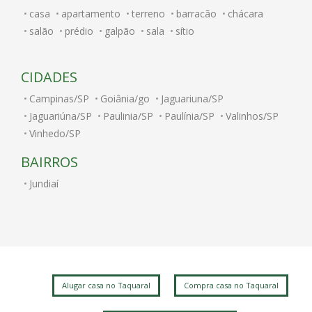
casa
apartamento
terreno
barracão
chácara
salão
prédio
galpão
sala
sítio
CIDADES
Campinas/SP
Goiânia/go
Jaguariuna/SP
Jaguariúna/SP
Paulinia/SP
Paulínia/SP
Valinhos/SP
Vinhedo/SP
BAIRROS
Jundiaí
Alugar casa no Taquaral
Compra casa no Taquaral