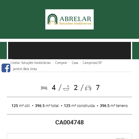
CASA À VENDA NO JARDIM BELA VISTA EM
CAMPINAS/SP
- CA004748
Abrelar Soluções Imobiliárias
Comprar
Casa
Campinas/SP
Jardim Bela Vista
4
2
7
125
m² útil
396.5
m² total
125
m² construída
396.5
m² terreno
CA004748