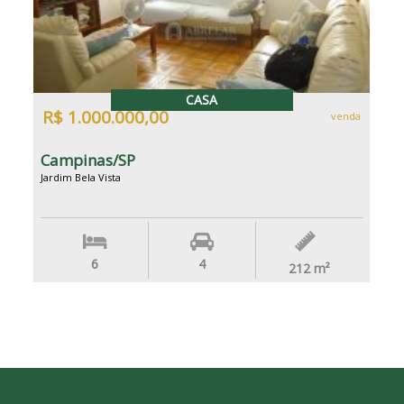
CASA
R$ 1.000.000,00
venda
Campinas/SP
Jardim Bela Vista
6
4
212
m²