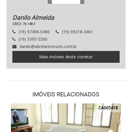
Danilo Almeida
CRECI: 76.148-F
(19) 97406-0460
(19) 99218-3461
(19) 3395-5560
danilo@abrelarimoveis.com.br
Mais imóveis deste corretor
IMÓVEIS RELACIONADOS
CA005418