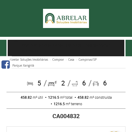
CASA À VENDA NO XANGRILA EM CAMPINAS/SP
-
CA004832
Abrelar Soluções Imobiliárias
Comprar
Casa
Campinas/SP
Parque Xangrilá
5
2
6
6
458.82
m² útil
1216.5
m² total
458.82
m² construída
1216.5
m² terreno
CA004832