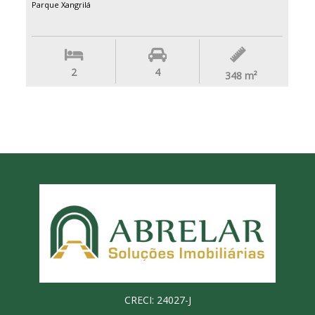
Parque Xangrilá
2
4
348
m²
CRECI: 24027-J