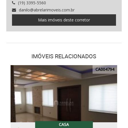
(19) 3395-5560
danilo@abrelarimoveis.com.br
Mais imóveis deste corretor
IMÓVEIS RELACIONADOS
CA004794
CASA