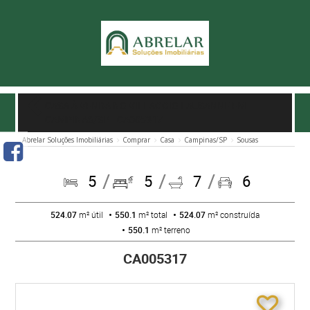
CASA À VENDA NO VILLAGGIO LAUSANNE EM
CAMPINAS/SP
- CA005317
Abrelar Soluções Imobiliárias
Comprar
Casa
Campinas/SP
Sousas
5
5
7
6
524.07
m² útil
550.1
m² total
524.07
m² construída
550.1
m² terreno
CA005317