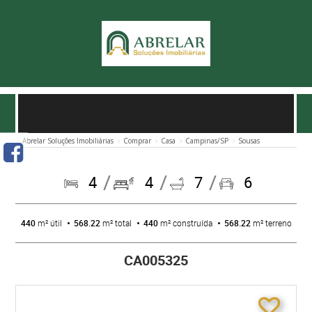
CASA À VENDA NO VILLAGGIO LAUSANNE EM
CAMPINAS/SP
- CA005325
Abrelar Soluções Imobiliárias
Comprar
Casa
Campinas/SP
Sousas
4
4
7
6
440
m² útil
568.22
m² total
440
m² construída
568.22
m² terreno
CA005325