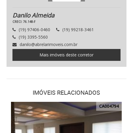
Danilo Almeida
CRECI: 76.148-F
(19) 97406-0460
(19) 99218-3461
(19) 3395-5560
danilo@abrelarimoveis.com.br
Mais imóveis deste corretor
IMÓVEIS RELACIONADOS
CA004794