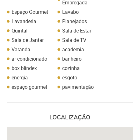
Empregada
Espaço Gourmet
Lavabo
Lavanderia
Planejados
Quintal
Sala de Estar
Sala de Jantar
Sala de TV
Varanda
academia
ar condicionado
banheiro
box blindex
cozinha
energia
esgoto
espaço gourmet
pavimentação
LOCALIZAÇÃO