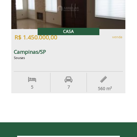
CASA
R$ 1.450.000,00
venda
Campinas/SP
Sousas
5
7
560
m²