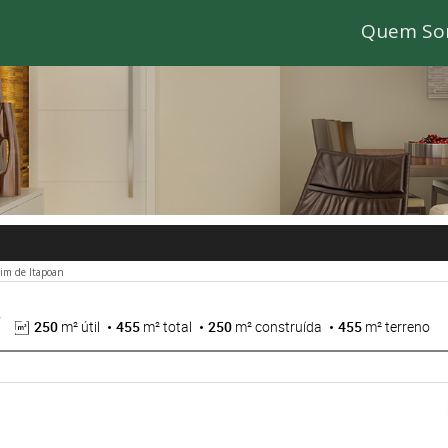
Quem So
IA/SP
- CA005668
dim de Itapoan
250
m² útil
455
m² total
250
m² construída
455
m² terreno