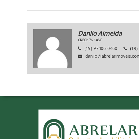
Danilo Almeida
CRECI: 76.148-F
(19) 97406-0460
(19)
danilo@abrelarimoveis.co