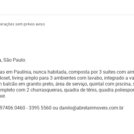
lterações sem prévio aviso
, São Paulo.
as em Paulínia, nunca habitada, composta por 3 suítes com ar
loset, living amplo para 3 ambientes com lavabo, integrado a v
balcão em granito preto, área de serviço, quintal com piscina,
mpleto com 2 churrasqueiras, quadra de tênis, quadra poliespor
ue.
) 97406 0460 - 3395 5560 ou danilo@abrelarimoveis.com.br