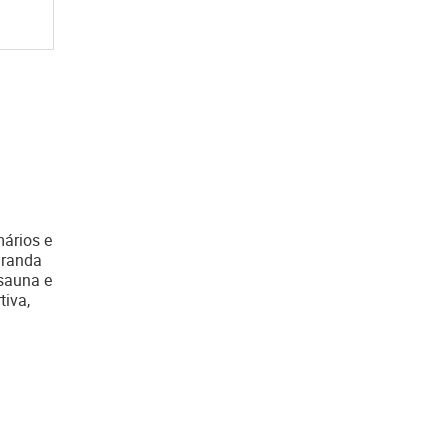
mários e
aranda
 sauna e
tiva,