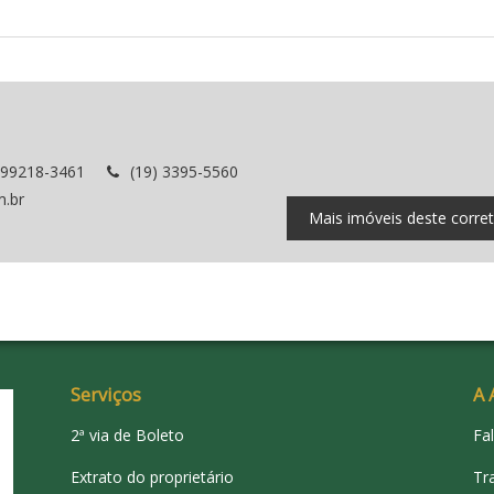
 99218-3461
(19) 3395-5560
m.br
Mais imóveis deste corre
Serviços
A 
2ª via de Boleto
Fa
Extrato do proprietário
Tr