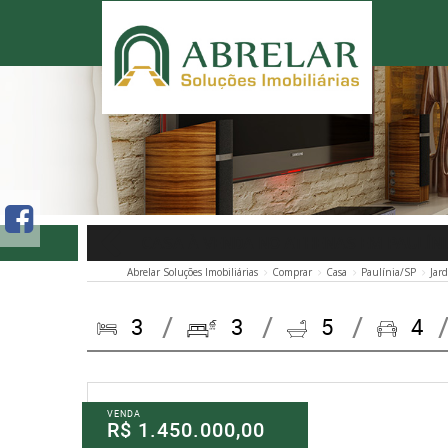
CASA À VENDA NO ATHENAS EM PAULÍN
Abrelar Soluções Imobiliárias
Comprar
Casa
Paulínia/SP
Jar
3
3
5
4
VENDA
R$ 1.450.000,00