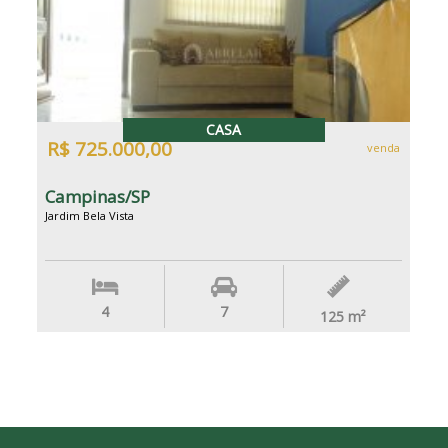
CASA
R$ 725.000,00
venda
Campinas/SP
Jardim Bela Vista
4
7
125
m²