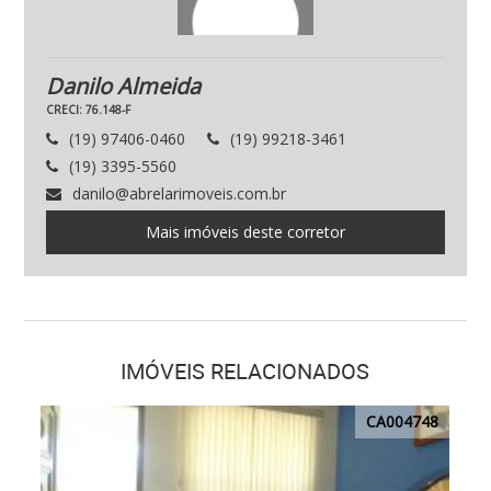
Danilo Almeida
CRECI: 76.148-F
(19) 97406-0460
(19) 99218-3461
(19) 3395-5560
danilo@abrelarimoveis.com.br
Mais imóveis deste corretor
IMÓVEIS RELACIONADOS
CA004748