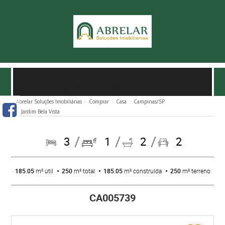
CASA À VENDA NO JARDIM BELA VISTA EM
CAMPINAS/SP
- CA005739
Abrelar Soluções Imobiliárias
Comprar
Casa
Campinas/SP
Jardim Bela Vista
3
1
2
2
185.05
m² útil
250
m² total
185.05
m² construída
250
m² terreno
CA005739