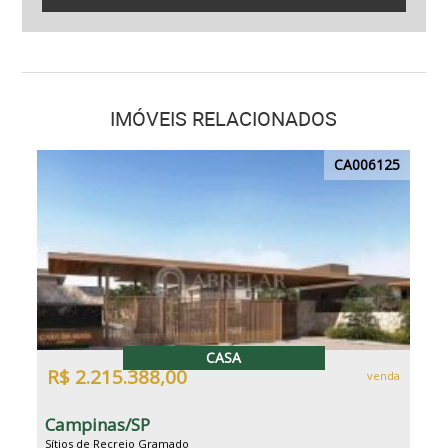
IMÓVEIS RELACIONADOS
CA006125
CASA
R$ 2.215.388,00
venda
Campinas/SP
Sítios de Recreio Gramado