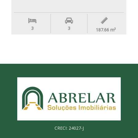
3
3
187.66
m²
CRECI: 24027-J