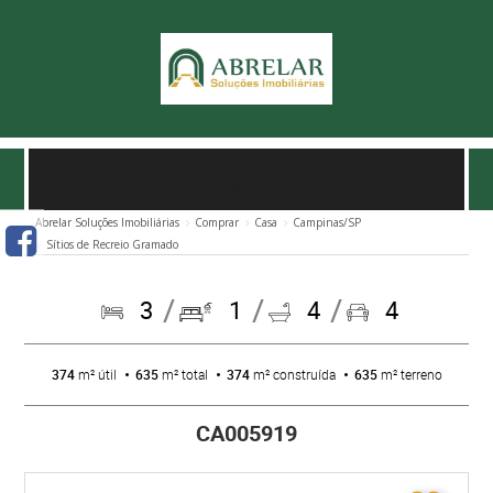
CASA À VENDA NA VILA BORGHESE EM
CAMPINAS/SP
- CA005919
Abrelar Soluções Imobiliárias
Comprar
Casa
Campinas/SP
Sítios de Recreio Gramado
3
1
4
4
374
m² útil
635
m² total
374
m² construída
635
m² terreno
CA005919