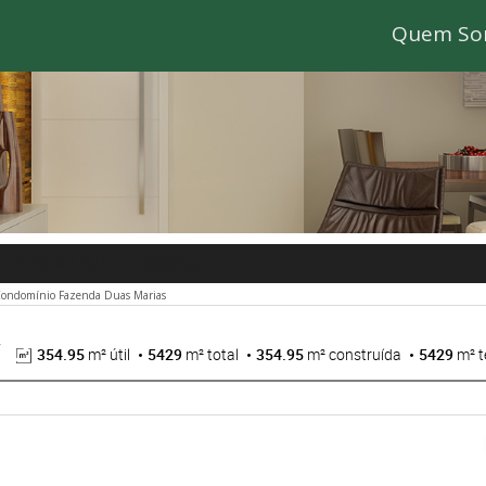
Quem So
GUARIÚNA/SP
- CA005955
ondomínio Fazenda Duas Marias
354.95
m² útil
5429
m² total
354.95
m² construída
5429
m² t