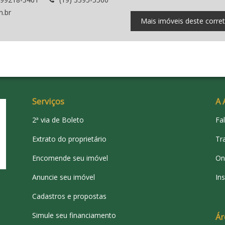
m.br
Mais imóveis deste corre
Serviços
A 
2ª via de Boleto
Fa
Extrato do proprietário
Tr
Encomende seu imóvel
On
Anuncie seu imóvel
Ins
Cadastros e propostas
Simule seu financiamento
Ár