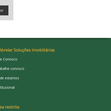
tor
Abrelar Soluções Imobiliárias
le Conosco
abalhe conosco
de estamos
titucional
ea restrita