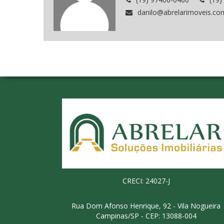
danilo@abrelarimoveis.co
CRECI: 24027-J
Rua Dom Afonso Henrique, 92 - Vila Nogueira
Campinas/SP - CEP: 13088-004