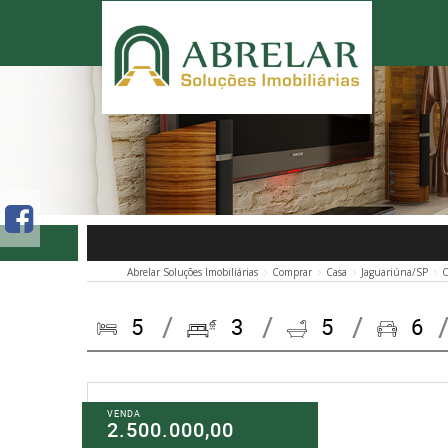
CASA À VENDA NO DUAS MARIAS EM JA
Abrelar Soluções Imobiliárias
Comprar
Casa
Jaguariúna/SP
C
5
3
5
6
VENDA
2.500.000,00