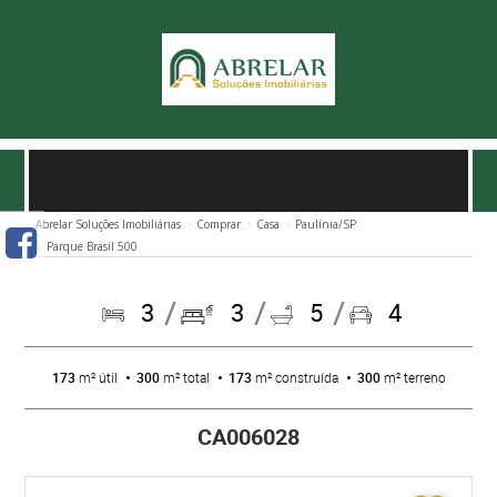
CASA À VENDA NO RESERVA REAL HOME RESORT
EM PAULÍNIA/SP
- CA006028
Abrelar Soluções Imobiliárias
Comprar
Casa
Paulínia/SP
Parque Brasil 500
3
3
5
4
173
m² útil
300
m² total
173
m² construída
300
m² terreno
CA006028