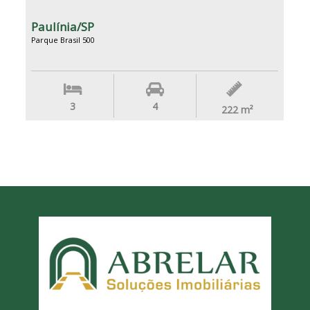
Paulínia/SP
Parque Brasil 500
3
4
222
m²