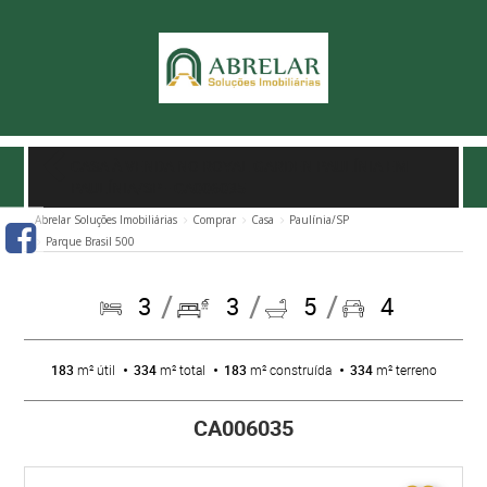
CASA À VENDA NO ROYAL GARDEN PAULÍNIA EM
PAULÍNIA/SP
- CA006035
Abrelar Soluções Imobiliárias
Comprar
Casa
Paulínia/SP
Parque Brasil 500
3
3
5
4
183
m² útil
334
m² total
183
m² construída
334
m² terreno
CA006035