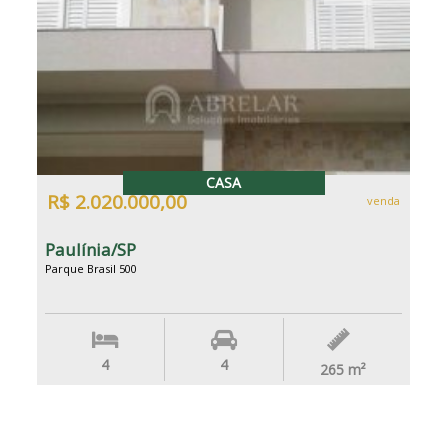
CASA
R$ 2.020.000,00
venda
Paulínia/SP
Parque Brasil 500
4
4
265
m²