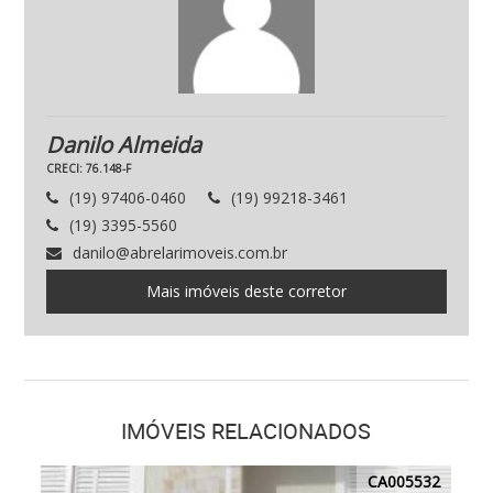
Danilo Almeida
CRECI: 76.148-F
(19) 97406-0460
(19) 99218-3461
(19) 3395-5560
danilo@abrelarimoveis.com.br
Mais imóveis deste corretor
IMÓVEIS RELACIONADOS
CA005532