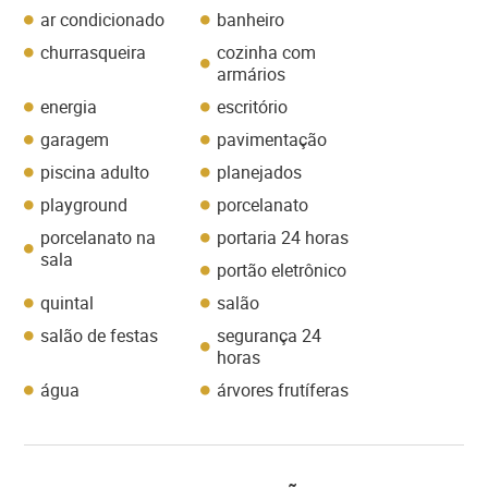
ar condicionado
banheiro
churrasqueira
cozinha com
armários
energia
escritório
garagem
pavimentação
piscina adulto
planejados
playground
porcelanato
porcelanato na
portaria 24 horas
sala
portão eletrônico
quintal
salão
salão de festas
segurança 24
horas
água
árvores frutíferas