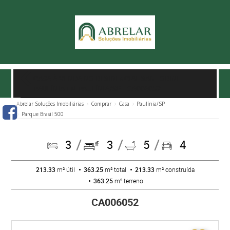
CASA À VENDA NO RESIDENCIAL SANTORINI
PAULÍNIA EM PAULÍNIA/SP
- CA006052
Abrelar Soluções Imobiliárias
Comprar
Casa
Paulínia/SP
Parque Brasil 500
3
3
5
4
213.33
m² útil
363.25
m² total
213.33
m² construída
363.25
m² terreno
CA006052