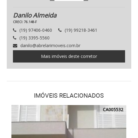
Danilo Almeida
CRECI: 76.148-F
(19) 97406-0460
(19) 99218-3461
(19) 3395-5560
danilo@abrelarimoveis.com.br
Mais imóveis deste corretor
IMÓVEIS RELACIONADOS
CA005532