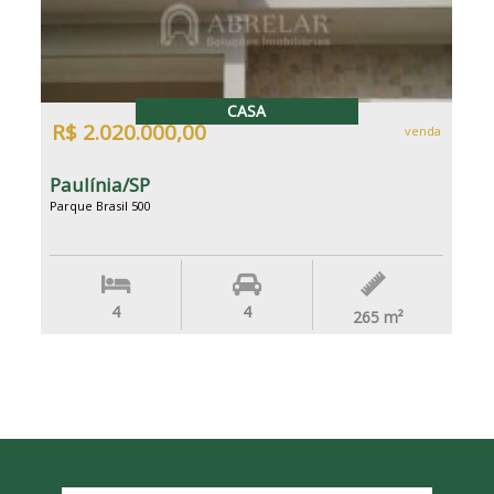
CASA
R$ 2.020.000,00
venda
Paulínia/SP
Parque Brasil 500
4
4
265
m²