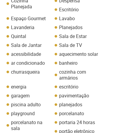
Cozinha
Despensa
Planejada
Escritório
Espaço Gourmet
Lavabo
Lavanderia
Planejados
Quintal
Sala de Estar
Sala de Jantar
Sala de TV
acessibilidade
aquecimento solar
ar condicionado
banheiro
churrasqueira
cozinha com
armários
energia
escritório
garagem
pavimentação
piscina adulto
planejados
playground
porcelanato
porcelanato na
portaria 24 horas
sala
portão eletrônico