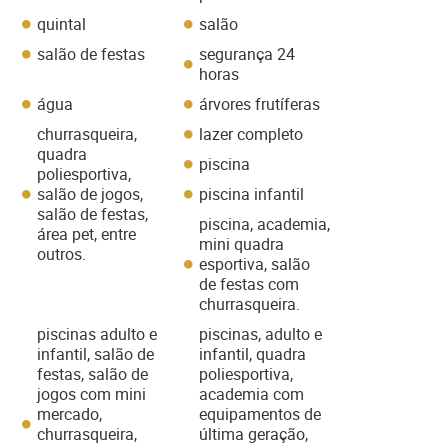
quintal
salão
salão de festas
segurança 24
horas
água
árvores frutíferas
churrasqueira,
lazer completo
quadra
piscina
poliesportiva,
salão de jogos,
piscina infantil
salão de festas,
piscina, academia,
área pet, entre
mini quadra
outros.
esportiva, salão
de festas com
churrasqueira.
piscinas adulto e
piscinas, adulto e
infantil, salão de
infantil, quadra
festas, salão de
poliesportiva,
jogos com mini
academia com
mercado,
equipamentos de
churrasqueira,
última geração,