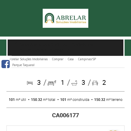
CASA À VENDA NO VILLAGE CHOPIN EM
CAMPINAS/SP
- CA006177
Abrelar Soluções Imobiliárias
Comprar
Casa
Campinas/SP
Parque Taquaral
3
1
3
2
101
m² útil
150.32
m² total
101
m² construída
150.32
m² terreno
CA006177