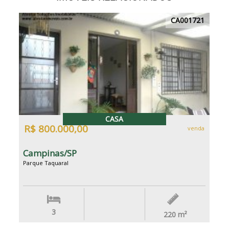
CA001721
CASA
R$ 800.000,00
venda
Campinas/SP
Parque Taquaral
3
220
m²