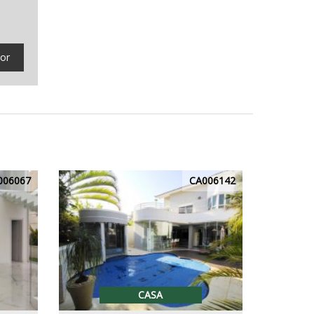
tor
006067
CA006142
CASA