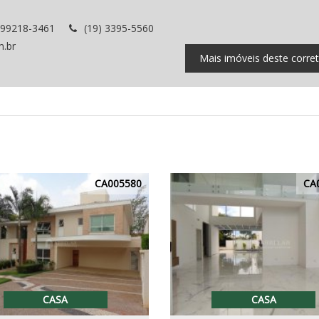
 99218-3461
(19) 3395-5560
m.br
Mais imóveis deste corre
CA005580
CA
CASA
CASA