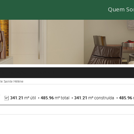
Quem So
CAMPINAS/SP
- CA006203
lle Sainte Hélène
341.21
m² útil
485.96
m² total
341.21
m² construída
485.96