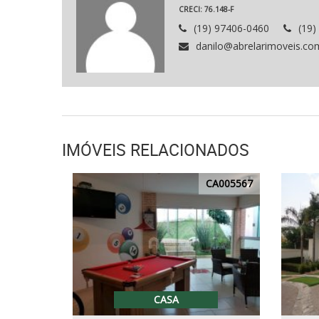
CRECI: 76.148-F
(19) 97406-0460
(19)
danilo@abrelarimoveis.co
IMÓVEIS RELACIONADOS
CA005567
CASA