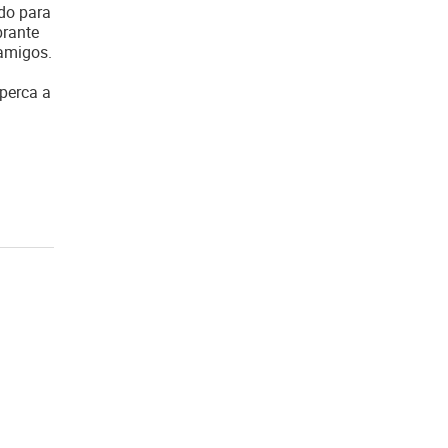
do para
brante
 amigos.
 perca a