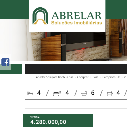
CASA À VENDA NO SAINTE HELENE EM 
Abrelar Soluções Imobiliárias
Comprar
Casa
Campinas/SP
Vi
4
4
6
4
VENDA
4.280.000,00