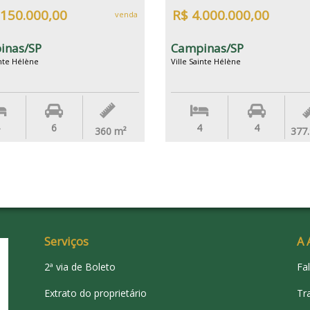
.150.000,00
R$ 4.000.000,00
venda
inas/SP
Campinas/SP
inte Hélène
Ville Sainte Hélène
6
4
4
360
m²
377
Serviços
A 
2ª via de Boleto
Fa
Extrato do proprietário
Tr