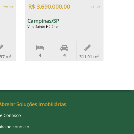
R$ 3.690.000,00
venda
venda
Campinas/SP
Ville Sainte Hélène
4
4
.97
m²
311.01
m²
Abrelar Soluções Imobiliárias
le Conosco
abalhe conosco