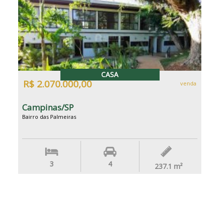
CASA
R$ 2.070.000,00
venda
Campinas/SP
Bairro das Palmeiras
3
4
237.1
m²