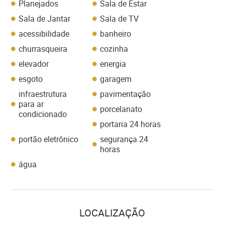
Planejados
Sala de Estar
Sala de Jantar
Sala de TV
acessibilidade
banheiro
churrasqueira
cozinha
elevador
energia
esgoto
garagem
infraestrutura
pavimentação
para ar
porcelanato
condicionado
portaria 24 horas
portão eletrônico
segurança 24
horas
água
LOCALIZAÇÃO