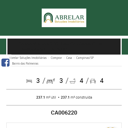
CASA À VENDA NO BOTHANICA GRAMADO EM
CAMPINAS/SP
- CA006220
Abrelar Soluções Imobiliárias
Comprar
Casa
Campinas/SP
Bairro das Palmeiras
3
3
4
4
237.1
m² útil
237.1
m² construída
CA006220