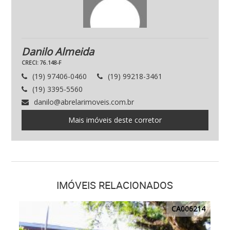
Danilo Almeida
CRECI: 76.148-F
(19) 97406-0460
(19) 99218-3461
(19) 3395-5560
danilo@abrelarimoveis.com.br
Mais imóveis deste corretor
IMÓVEIS RELACIONADOS
CA006214