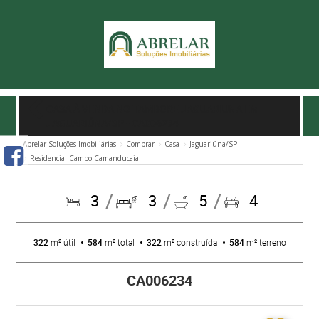
CASA À VENDA NO TAMBORE JAGUARIUNA EM
JAGUARIÚNA/SP
- CA006234
Abrelar Soluções Imobiliárias
Comprar
Casa
Jaguariúna/SP
Residencial Campo Camanducaia
3
3
5
4
322
m² útil
584
m² total
322
m² construída
584
m² terreno
CA006234