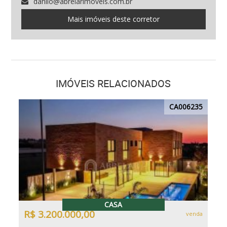
danilo@abrelarimoveis.com.br
Mais imóveis deste corretor
IMÓVEIS RELACIONADOS
CA006235
CASA
R$ 3.200.000,00
venda