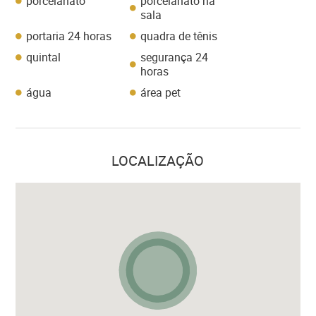
porcelanato
porcelanato na
sala
portaria 24 horas
quadra de tênis
quintal
segurança 24
horas
água
área pet
LOCALIZAÇÃO