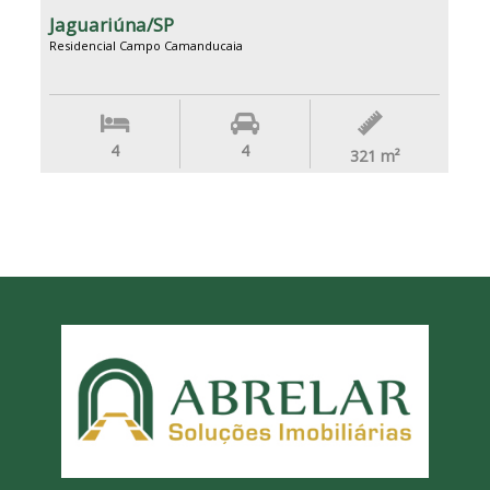
Jaguariúna/SP
Residencial Campo Camanducaia
4
4
321
m²