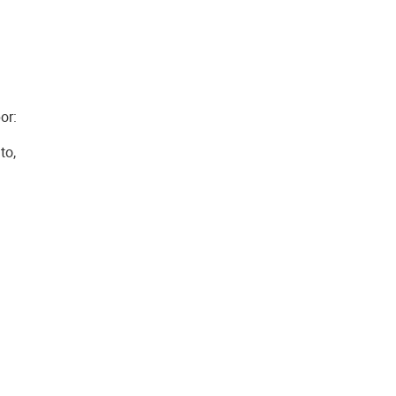
or:
to,