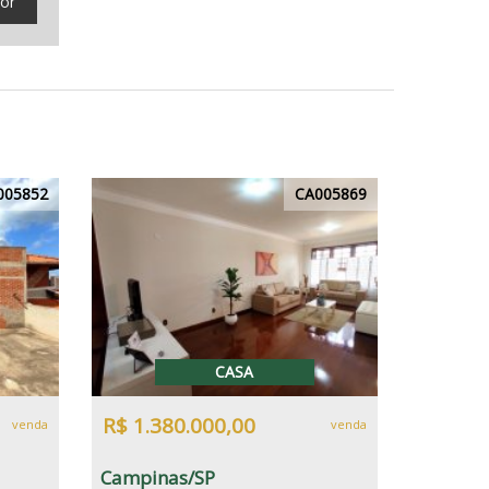
tor
005852
CA005869
CASA
R$ 1.380.000,00
venda
venda
Campinas/SP