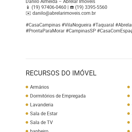
Danilo Almeida – Abrelar Imóveis
📱 (19) 97406-0460 | ☎️ (19) 3395-5560
✉️ danilo@abrelarimoveis.com.br
#CasaCampinas #VilaNogueira #Taquaral #Abrel
#ProntaParaMorar #CampinasSP #CasaComEspaç
RECURSOS DO IMÓVEL
Armários
Dormitórios de Empregada
Lavanderia
Sala de Estar
Sala de TV
banheiro