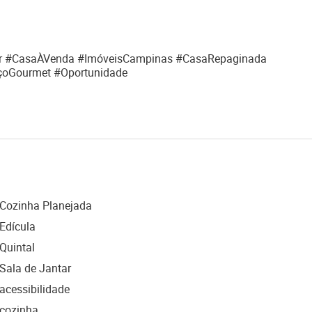
ar #CasaÀVenda #ImóveisCampinas #CasaRepaginada
oGourmet #Oportunidade
Cozinha Planejada
Edícula
Quintal
Sala de Jantar
acessibilidade
cozinha