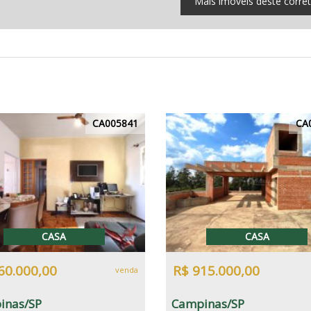
Mais imóveis deste corre
CA005841
CA
CASA
CASA
60.000,00
R$ 915.000,00
venda
inas/SP
Campinas/SP