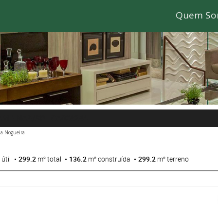
Quem So
CAMPINAS/SP
- CA006244
la Nogueira
útil
299.2
m² total
136.2
m² construída
299.2
m² terreno