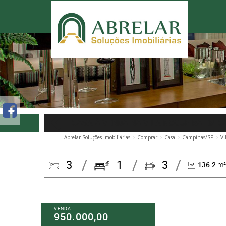
CASA À VENDA NA VILA NOGUEIRA EM 
Abrelar Soluções Imobiliárias
Comprar
Casa
Campinas/SP
Vi
3
1
3
136.2
m² 
VENDA
950.000,00