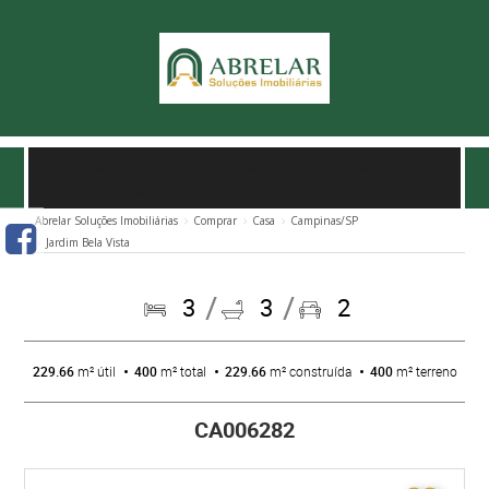
CASA À VENDA NO JARDIM BELA VISTA EM
CAMPINAS/SP
- CA006282
Abrelar Soluções Imobiliárias
Comprar
Casa
Campinas/SP
Jardim Bela Vista
3
3
2
229.66
m² útil
400
m² total
229.66
m² construída
400
m² terreno
CA006282