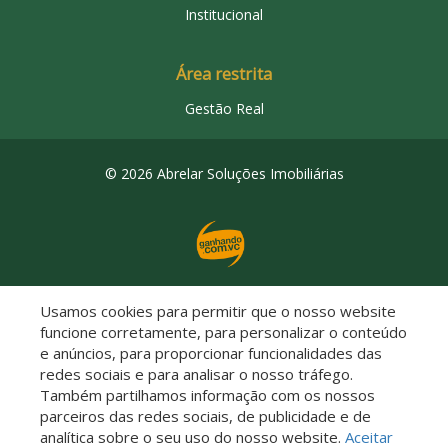
Institucional
Área restrita
Gestão Real
© 2026 Abrelar Soluções Imobiliárias
Usamos cookies para permitir que o nosso website
Descomplicado por:
funcione corretamente, para personalizar o conteúdo
e anúncios, para proporcionar funcionalidades das
redes sociais e para analisar o nosso tráfego.
Também partilhamos informação com os nossos
parceiros das redes sociais, de publicidade e de
Saiba mais sobre este imóvel!
analítica sobre o seu uso do nosso website.
Aceitar