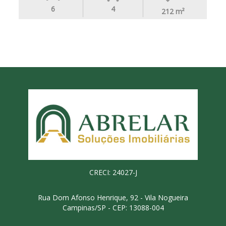
6
4
212
m²
CRECI: 24027-J
Rua Dom Afonso Henrique, 92 - Vila Nogueira
Campinas/SP - CEP: 13088-004