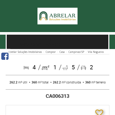
CASA À VENDA NA VILA NOGUEIRA EM
CAMPINAS/SP
- CA006313
Abrelar Soluções Imobiliárias
Comprar
Casa
Campinas/SP
Vila Nogueira
4
1
5
2
262.2
m² útil
360
m² total
262.2
m² construída
360
m² terreno
CA006313