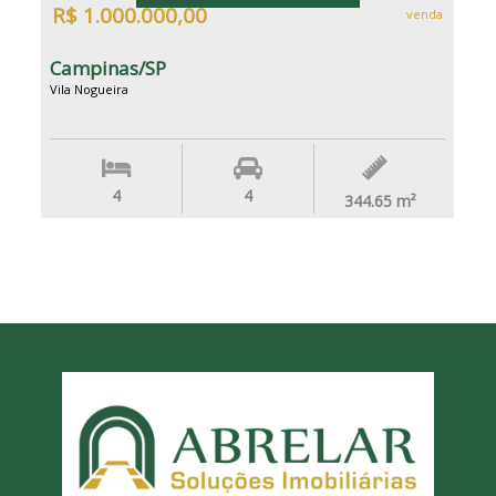
R$ 1.000.000,00
venda
Campinas/SP
Vila Nogueira
4
4
344.65
m²