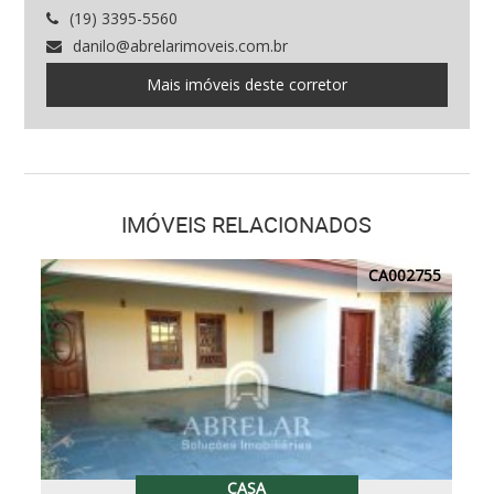
(19) 3395-5560
danilo@abrelarimoveis.com.br
Mais imóveis deste corretor
IMÓVEIS RELACIONADOS
CA002755
CASA