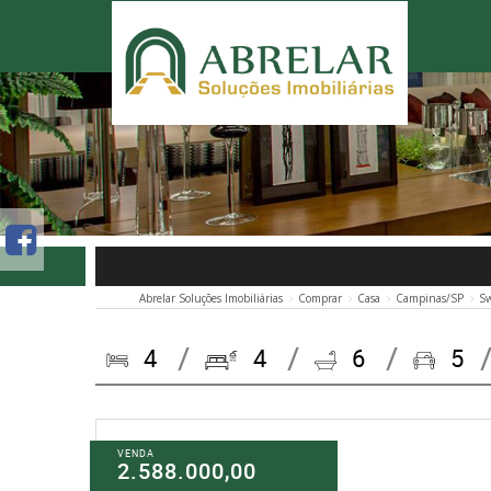
CASA À VENDA NO SWISS PARK - ST. M
Abrelar Soluções Imobiliárias
Comprar
Casa
Campinas/SP
Sw
4
4
6
5
VENDA
2.588.000,00