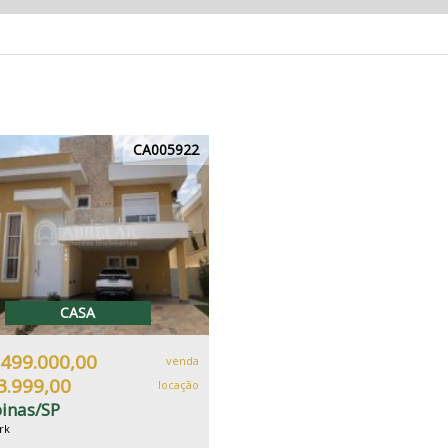
CA005922
CASA
.499.000,00
venda
3.999,00
locação
inas/SP
rk