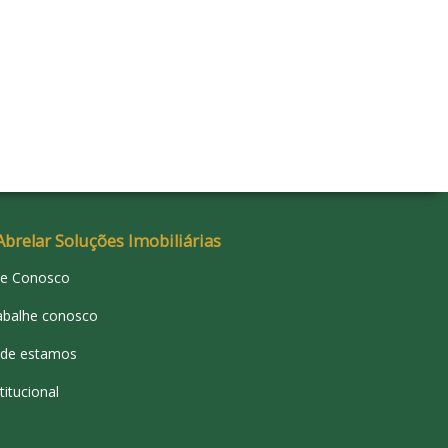
Abrelar Soluções Imobiliárias
le Conosco
abalhe conosco
de estamos
titucional