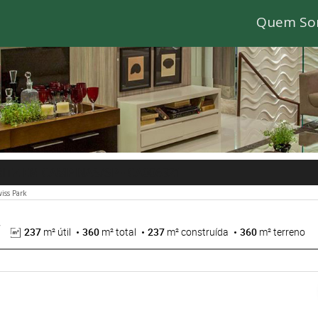
Quem So
ORITZ EM CAMPINAS/SP
- CA006321
iss Park
237
m² útil
360
m² total
237
m² construída
360
m² terreno