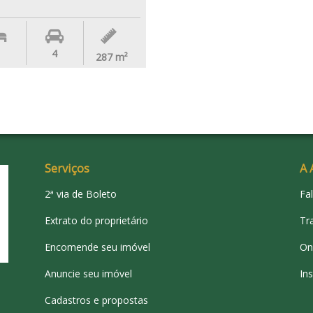
4
287
m²
Serviços
A 
2ª via de Boleto
Fa
Extrato do proprietário
Tr
Encomende seu imóvel
On
Anuncie seu imóvel
Ins
Cadastros e propostas