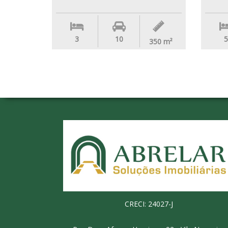
3
10
5
350
m²
CRECI: 24027-J