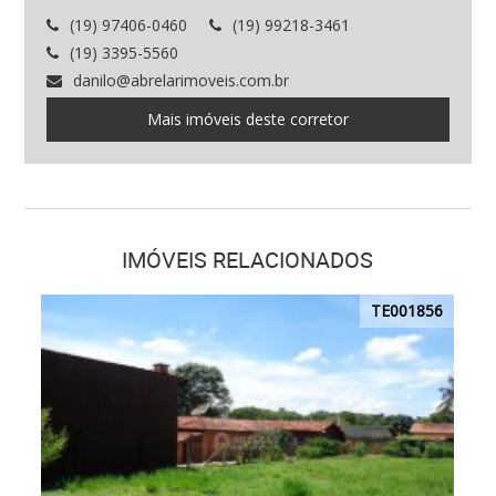
(19) 97406-0460
(19) 99218-3461
(19) 3395-5560
danilo@abrelarimoveis.com.br
Mais imóveis deste corretor
IMÓVEIS RELACIONADOS
TE001856