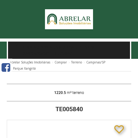
TERRENO À VENDA NO XANGRILA EM
CAMPINAS/SP
- TE005840
Abrelar Soluções Imobiliárias
Comprar
Terreno
Campinas/SP
Parque Xangrilá
1220.5
m² terreno
TE005840