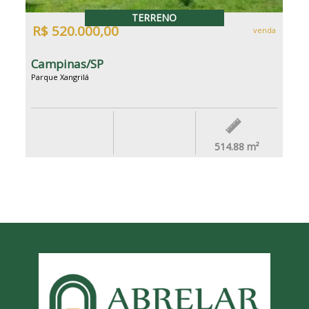
TERRENO
R$ 520.000,00
venda
Campinas/SP
Parque Xangrilá
514.88
m²