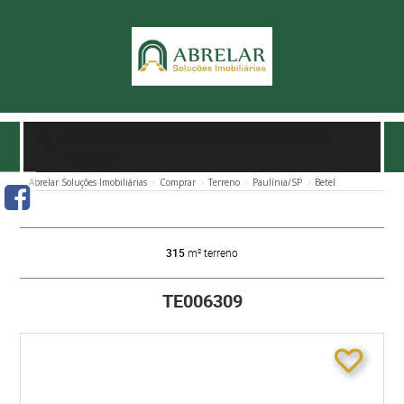
TERRENO À VENDA NO BETEL EM PAULÍNIA/SP
-
TE006309
Abrelar Soluções Imobiliárias
Comprar
Terreno
Paulínia/SP
Betel
315
m² terreno
TE006309